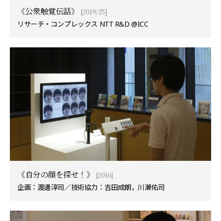
《公衆触覚伝話》
[2019/25]
リサーチ・コンプレックス NTT R&D @ICC
《自分の顔を探せ！》
[2016]
企画：渡邊淳司／技術協力：吉田成朗，川瀬佑司