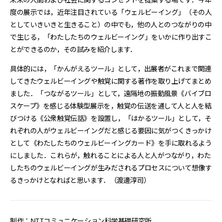
度の展示では，近年注目されている「ウェルビーイング」（その人
としていきいきと生きること）の中でも，他の人とのつながりの中
で生じる，「わたしたちのウェルビーイング」をいかに作り出すこ
とができるのか，その試みを紹介します．
具体的には，「かんがえるツール」として，出展者がこれまで関連
してきたウェルビーイングや触覚に関する著作を取り上げてまとめ
ました．「つながるツール」として，遠隔地の振動風景《バイブロ
スケープ》を感じる体験型展示を，触覚の伝送を通して人と人を結
びつける《公衆触覚伝話》を設置し，「はかるツール」として，そ
れぞれの人がウェルビーイングだと感じる要因に気がつくきっかけ
として《わたしたちのウェルビーイングカード》を手に取れるよう
にしました．これらが，触れることによる人と人がつながり，わた
したちのウェルビーイングが生みだされるプロセスについて想像す
るきっかけとなればと思います．（渡邊淳司）
制作：NTTコミュニケーション科学基礎研究所