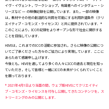
イヴ・イヴェント，ワークショップ，有識者へのインタヴュー・シ
リーズなど — の映像記録を公開しています．また，一部の映像
は，教材やその他の創造的な利用を可能にする利用許諾条件〈クリ
エイティブ・コモンズ・ライセンス〉と共に提供されています．*
このことにより，ICCの記録をよりオープンな形で社会に開示する
ことを目指しています．
HIVEは，これまでのICCの活動に参加され，さらに映像の公開につ
いてご了承くださった方々のご協力により実現しています．ここに
あらためて感謝申し上げます．
今後とも，HIVEを通してより多くの人々にICCの過去と現在を知っ
ていただき，そして皆様と一緒にICCの未来がつくられていくこと
を願っております．
* 2021年4月1日より当面の間，ウェブ版HIVEにてクリエイティ
ブ・コモンズ・ライセンスを付与し公開してきたコンテンツを，ス
トリーミングのみの公開とします．