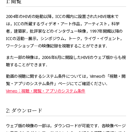
1: 閲覧
2004年のHIVEの始動以降，ICCの館内に設置されたHIVE端末で
は，ICCの所蔵するヴィデオ・アート作品，アーティスト，科学
者，建築家，批評家などのインタヴュー映像，1997年開館以降の
ICCの活動―展示，シンポジウム，トーク，ライヴ・イヴェント，
ワークショップ―の映像記録を視聴することができます．
また一部の映像は，2006年6月に開設したHIVEのウェブ版からも視
聴することができます．
動画の視聴に関するシステム条件については，Vimeoの「視聴・閲
覧・アプリのシステム条件」ページにてご確認ください．
Vimeo：視聴・閲覧・アプリのシステム条件
2: ダウンロード
ウェブ版の映像の一部は，ダウンロードが可能です．各映像ページ