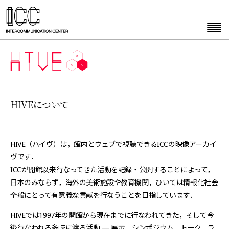
HIVEについて
HIVE（ハイヴ）は，館内とウェブで視聴できるICCの映像アーカイ
ヴです．
ICCが開館以来行なってきた活動を記録・公開することによって，
日本のみならず，海外の美術施設や教育機関，ひいては情報化社会
全般にとって有意義な貢献を行なうことを目指しています．
HIVEでは1997年の開館から現在までに行なわれてきた，そして今
後行なわれる多岐に渡る活動 — 展示，シンポジウム，トーク，ラ