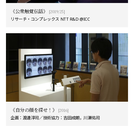
《公衆触覚伝話》
[2019/25]
リサーチ・コンプレックス NTT R&D @ICC
《自分の顔を探せ！》
[2016]
企画：渡邊淳司／技術協力：吉田成朗，川瀬佑司