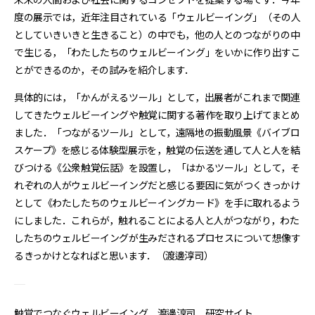
度の展示では，近年注目されている「ウェルビーイング」（その人
としていきいきと生きること）の中でも，他の人とのつながりの中
で生じる，「わたしたちのウェルビーイング」をいかに作り出すこ
とができるのか，その試みを紹介します．
具体的には，「かんがえるツール」として，出展者がこれまで関連
してきたウェルビーイングや触覚に関する著作を取り上げてまとめ
ました．「つながるツール」として，遠隔地の振動風景《バイブロ
スケープ》を感じる体験型展示を，触覚の伝送を通して人と人を結
びつける《公衆触覚伝話》を設置し，「はかるツール」として，そ
れぞれの人がウェルビーイングだと感じる要因に気がつくきっかけ
として《わたしたちのウェルビーイングカード》を手に取れるよう
にしました．これらが，触れることによる人と人がつながり，わた
したちのウェルビーイングが生みだされるプロセスについて想像す
るきっかけとなればと思います．（渡邊淳司）
触覚でつなぐウェルビーイング 渡邊淳司 研究サイト