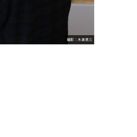
撮影：木奥恵三
）