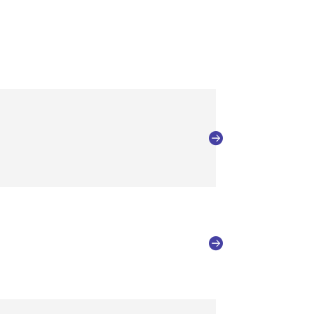
」
」
）