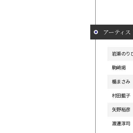
アーティス
岩瀬のり
駒﨑掲
楯まさみ
村田藍子
矢野裕彦
渡邊淳司