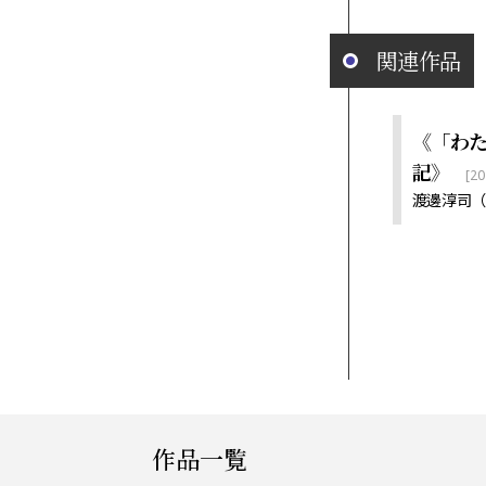
関連作品
《「わ
記》
[20
渡邊淳司（
作品一覧