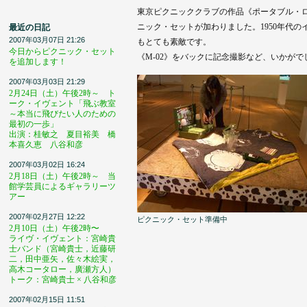
東京ピクニッククラブの作品《ポータブル・
ニック・セットが加わりました。1950年代
最近の日記
2007年03月07日 21:26
もとても素敵です。
今日からピクニック・セット
《M-02》をバックに記念撮影など、いかがで
を追加します！
2007年03月03日 21:29
2月24日（土）午後2時～ ト
ーク・イヴェント「飛ぶ教室
～本当に飛びたい人のための
最初の一歩」
出演：桂敏之 夏目裕美 橋
本喜久恵 八谷和彦
2007年03月02日 16:24
2月18日（土）午後2時～ 当
館学芸員によるギャラリーツ
アー
2007年02月27日 12:22
ピクニック・セット準備中
2月10日（土）午後2時〜
ライヴ・イヴェント：宮崎貴
士バンド（宮崎貴士，近藤研
二，田中亜矢，佐々木絵実，
高木コータロー，廣瀬方人）
トーク：宮崎貴士 × 八谷和彦
2007年02月15日 11:51