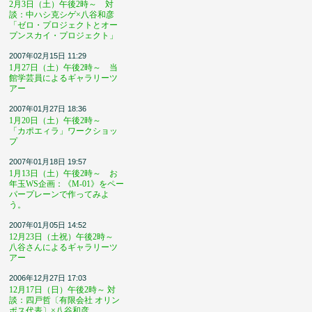
2月3日（土）午後2時～ 対
談：中ハシ克シゲ×八谷和彦
「ゼロ・プロジェクトとオー
プンスカイ・プロジェクト」
2007年02月15日 11:29
1月27日（土）午後2時～ 当
館学芸員によるギャラリーツ
アー
2007年01月27日 18:36
1月20日（土）午後2時～
「カポエィラ」ワークショッ
プ
2007年01月18日 19:57
1月13日（土）午後2時～ お
年玉WS企画：《M-01》をペー
パープレーンで作ってみよ
う。
2007年01月05日 14:52
12月23日（土祝）午後2時～
八谷さんによるギャラリーツ
アー
2006年12月27日 17:03
12月17日（日）午後2時～ 対
談：四戸哲〔有限会社 オリン
ポス代表〕×八谷和彦