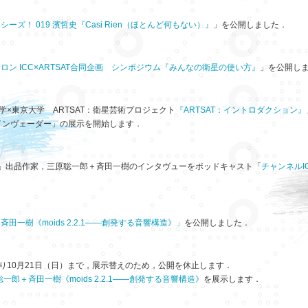
ーズ！ 019 濱哲史『Casi Rien（ほとんど何もない）』
」を公開しました．
ロン ICC×ARTSAT合同企画 シンポジウム『みんなの衛星の使い方』
」を公開しま
学×東京大学 ARTSAT：衛星芸術プロジェクト
『ARTSAT：イントロダクション』
インヴェーダー」の展示を開始します．
12」出品作家，三原聡一郎＋斉田一樹のインタヴューをポッドキャスト「
チャンネルI
田一樹《moids 2.2.1——創発する音響構造》」
を公開しました．
より10月21日（日）まで，展示替えのため，公開を休止します．
一郎＋斉田一樹《moids 2.2.1——創発する音響構造》
を展示します．