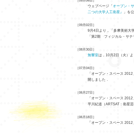
［09月06日］
ウェブページ「
オープン・サ
二つの大学人工衛星』
」を公
［09月02日］
9月4日より，「多摩美術大学
「第2期 フィジカル・サテ
［08月30日］
無響室
は，10月2日（火）
［07月04日］
「オープン・スペース 20
開しました．
［06月27日］
「オープン・スペース 20
平川紀道（ARTSAT：衛
［06月18日］
「オープン・スペース 20