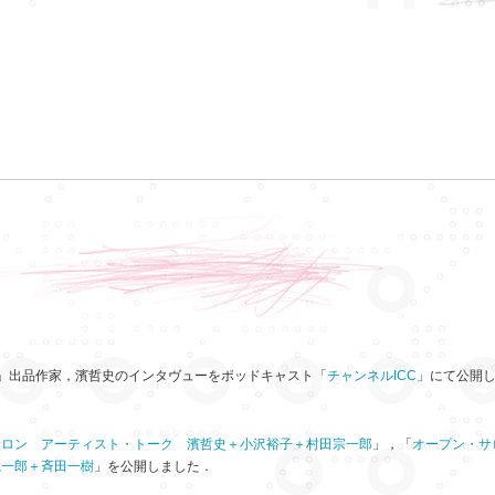
12」出品作家，濱哲史のインタヴューをポッドキャスト「
チャンネルICC
」にて公開
サロン アーティスト・トーク 濱哲史＋小沢裕子＋村田宗一郎
」，「
オープン・サ
聡一郎＋斉田一樹
」を公開しました．