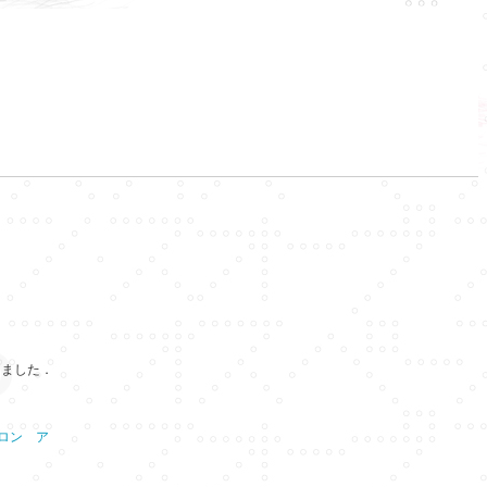
しました．
ロン ア