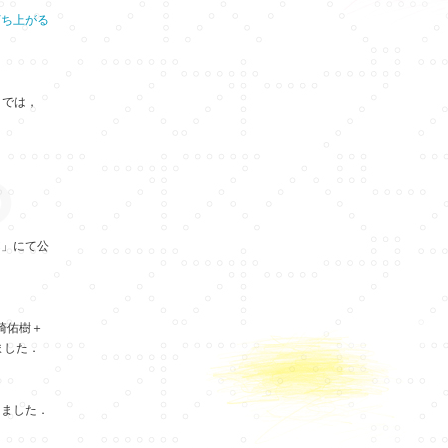
打ち上がる
」では，
C
」にて公
崎佑樹＋
ました．
しました．