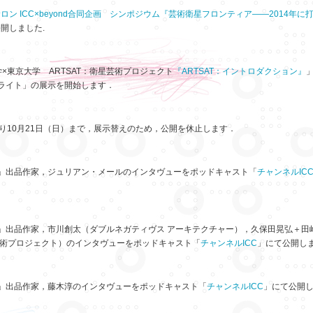
ロン ICC×beyond合同企画 シンポジウム『芸術衛星フロンティア——2014年に
開しました.
×東京大学 ARTSAT：衛星芸術プロジェクト
『ARTSAT：イントロダクション』
ライト」の展示を開始します．
より10月21日（日）まで，展示替えのため，公開を休止します．
12」出品作家，ジュリアン・メールのインタヴューをポッドキャスト「
チャンネルIC
12」出品作家，市川創太（ダブルネガティヴス アーキテクチャー），久保田晃弘＋田
星芸術プロジェクト）のインタヴューをポッドキャスト「
チャンネルICC
」にて公開し
12」出品作家，藤木淳のインタヴューをポッドキャスト「
チャンネルICC
」にて公開