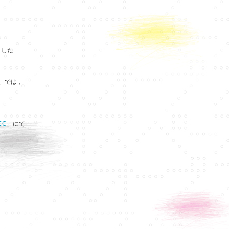
した.
」では，
CC
」にて