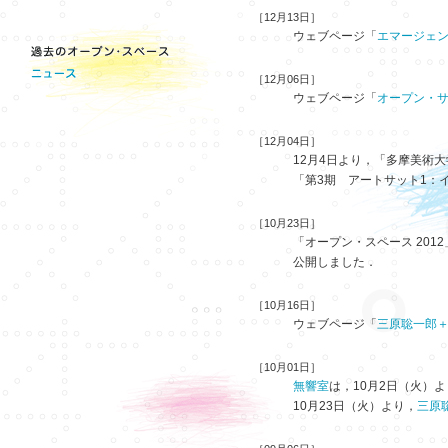
［12月13日］
ウェブページ「
エマージェンシ
［12月06日］
ウェブページ「
オープン・サ
［12月04日］
12月4日より，「多摩美術大
「第3期 アートサット1：
［10月23日］
「オープン・スペース 20
公開しました．
［10月16日］
ウェブページ「
三原聡一郎＋斉
［10月01日］
無響室
は，10月2日（火）
10月23日（火）より，
三原聡