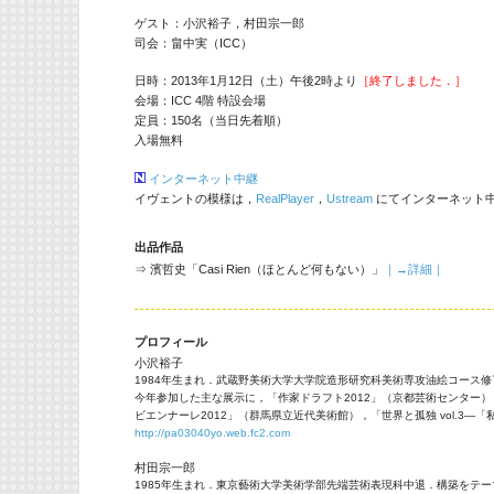
ゲスト：小沢裕子，村田宗一郎
司会：畠中実（ICC）
日時：2013年1月12日（土）午後2時より
［終了しました．］
会場：ICC 4階 特設会場
定員：150名（当日先着順）
入場無料
インターネット中継
イヴェントの模様は，
RealPlayer
，
Ustream
にてインターネット
出品作品
⇒ 濱哲史「Casi Rien（ほとんど何もない）」
｜→詳細｜
プロフィール
小沢裕子
1984年生まれ．武蔵野美術大学大学院造形研究科美術専攻油絵コース
今年参加した主な展示に，「作家ドラフト2012」（京都芸術センター），「そ
ビエンナーレ2012」（群馬県立近代美術館），「世界と孤独 vol.3
http://pa03040yo.web.fc2.com
村田宗一郎
1985年生まれ．東京藝術大学美術学部先端芸術表現科中退．構築をテ