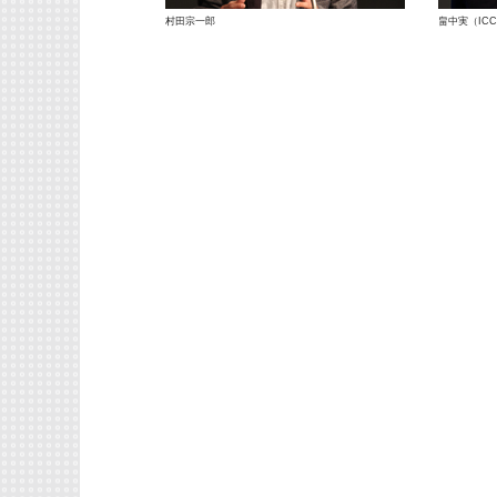
村田宗一郎
畠中実（IC