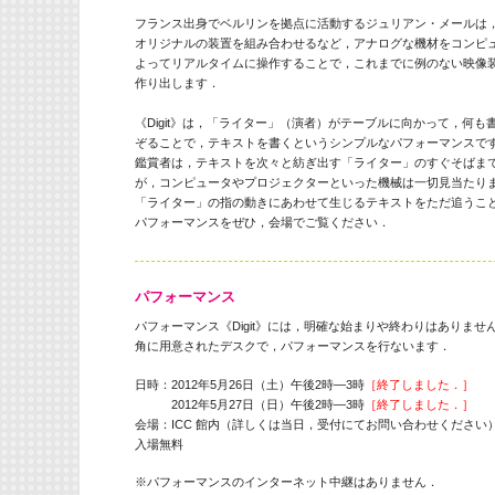
フランス出身でベルリンを拠点に活動するジュリアン・メールは
オリジナルの装置を組み合わせるなど，アナログな機材をコンピ
よってリアルタイムに操作することで，これまでに例のない映像
作り出します．
《Digit》は，「ライター」（演者）がテーブルに向かって，何
ぞることで，テキストを書くというシンプルなパフォーマンスで
鑑賞者は，テキストを次々と紡ぎ出す「ライター」のすぐそばま
が，コンピュータやプロジェクターといった機械は一切見当たり
「ライター」の指の動きにあわせて生じるテキストをただ追うこ
パフォーマンスをぜひ，会場でご覧ください．
パフォーマンス
パフォーマンス《Digit》には，明確な始まりや終わりはありませ
角に用意されたデスクで，パフォーマンスを行ないます．
日時：2012年5月26日（土）午後2時—3時
［終了しました．］
2012年5月27日（日）午後2時—3時
［終了しました．］
会場：ICC 館内（詳しくは当日，受付にてお問い合わせください
入場無料
※パフォーマンスのインターネット中継はありません．