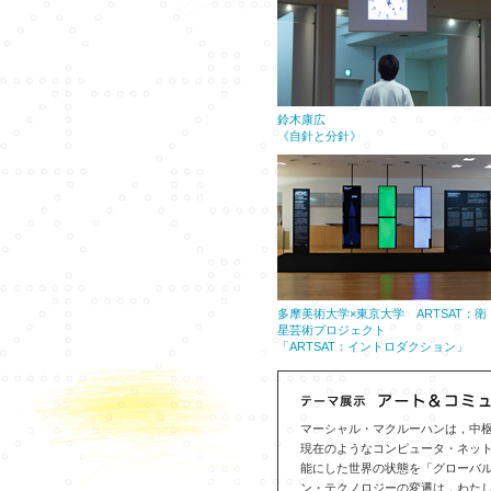
鈴木康広
《自針と分針》
多摩美術大学×東京大学 ARTSAT：衛
星芸術プロジェクト
「ARTSAT：イントロダクション」
マーシャル・マクルーハンは，中枢神
現在のようなコンピュータ・ネッ
能にした世界の状態を「グローバル
ン・テクノロジーの変遷は，わた