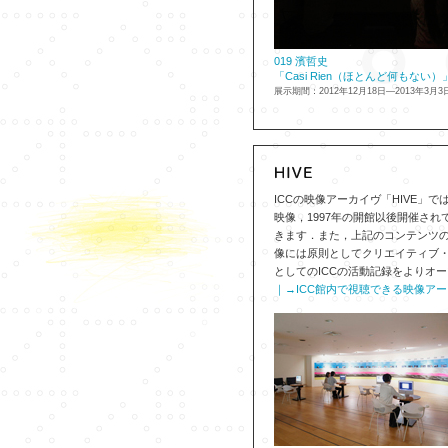
019 濱哲史
「Casi Rien（ほとんど何もない）
展示期間：2012年12月18日—2013年3月3
ICCの映像アーカイヴ「HIVE
映像，1997年の開館以後開催さ
きます．また，上記のコンテンツの
像には原則としてクリエイティブ
としてのICCの活動記録をよりオ
｜→ICC館内で視聴できる映像ア