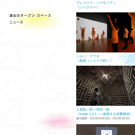
グレゴリー・バーサミアン
《ジャグラー》
シルパ・グプタ
《無題（シャドウ#2）》
三原聡一郎＋斉田一樹
《moids 2.2.1——創発する音響構造》
展示期間：2012年10月23日—2013年3月3日