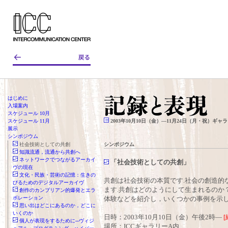
はじめに
入場案内
スケジュール 10月
スケジュール 11月
2003年10月10日（金）—11月24日（月・祝）ギャ
展示
シンポジウム
社会技術としての共創
シンポジウム
知識流通，流通から共創へ
ネットワークでつながるアーカイ
「社会技術としての共創」
ヴの現在
文化・民族・芸術の記憶：生きの
共創は社会技術の本質です.社会の創造的
びるためのデジタルアーカイヴ
ます.共創はどのようにして生まれるのか
創作のカンブリアン的爆発とエラ
ボレーション
体験などを紹介し，いくつかの事例を示し
思い出はどこにあるのか，どこに
いくのか
日時：2003年10月10日（金）午後2時—
個人が表現をするために─ヴィジ
場所：ICCギャラリーA内