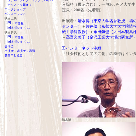
ュアル・プログラミング，ハイパー
入場料（展示含む）：一般300円／大学
テキストを超えて
ワークショップ
定員：200名（先着順）
パフォーマンス
映画上映
出演者：
清水博（東京大学名誉教授、場
日本発見
センター）
＋
片井修（京都大学大学院情
科学のしくみ
械工学科教授）
＋
永田鎮也（大日本製薬
映画解説
＋
高野久美子（金沢工業大学場の研究所
日本発見
科学のしくみ
会場図
インターネット中継
出演者，講演者，講師
「社会技術としての共創」の模様はイン
参加申し込み
清水博