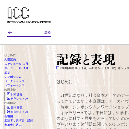
はじめに
入場案内
スケジュール 10月
スケジュール 11月
2003年10月10日（金）—11月24日（月・祝）ギャラ
展示
シンポジウム
ワークショップ
はじめに
パフォーマンス
映画上映
日本発見
21世紀になり，社会資本としてのアー
科学のしくみ
ってきています．本企画は，アーカイヴ
映画解説
「展示／シンポジウム／ワークショップ
日本発見
科学のしくみ
ギャラリーAでは，平日には，科学ドキ
会場図
のように科学・歴史をとらえていたのか
出演者，講演者，講師
ヴをとりまく諸問題に関してのシンポジ
参加申し込み