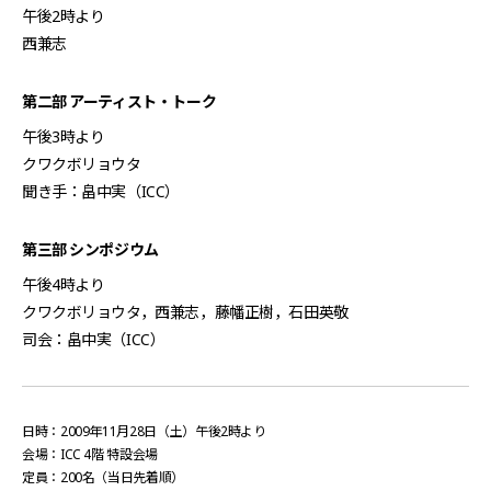
午後2時より
西兼志
第二部 アーティスト・トーク
午後3時より
クワクボリョウタ
聞き手：畠中実（ICC）
第三部 シンポジウム
午後4時より
クワクボリョウタ，西兼志，藤幡正樹，石田英敬
司会：畠中実（ICC）
日時：2009年11月28日（土）午後2時より
会場：ICC 4階 特設会場
定員：200名（当日先着順）