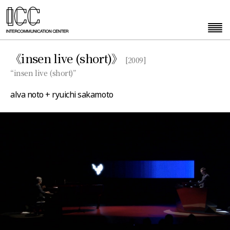
《insen live (short)》
[2009]
“insen live (short)”
alva noto + ryuichi sakamoto