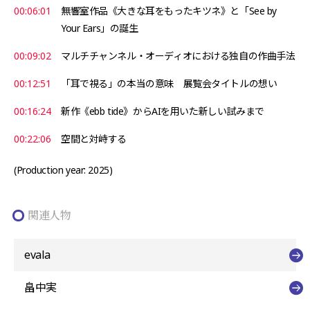
00:06:01
無響室作品《大きな耳をもったキツネ》と「See by
Your Ears」の誕生
00:09:02
マルチチャンネル・オーディオにおける独自の作曲手法
00:12:51
「耳で視る」の本当の意味 展覧会タイトルの想い
00:16:24
新作《ebb tide》からAIを用いた新しい試みまで
00:22:06
空間と対峙する
(Production year: 2025)
関連人物
evala
畠中実