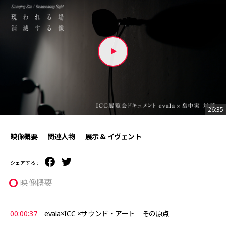
26:35
26:35
映像概要
関連人物
展示 & イヴェント
シェアする :
映像概要
00:00:37
evala×ICC ×サウンド・アート その原点