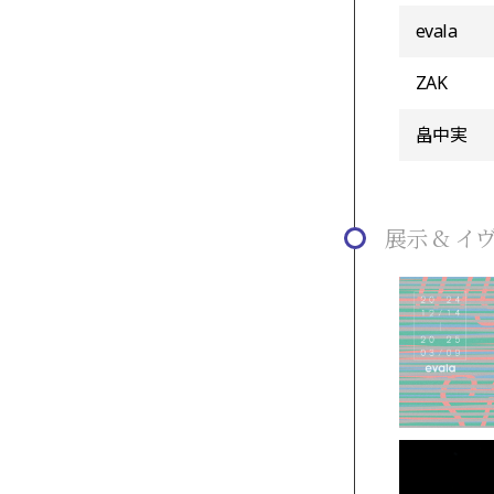
evala
ZAK
畠中実
展示 & イ