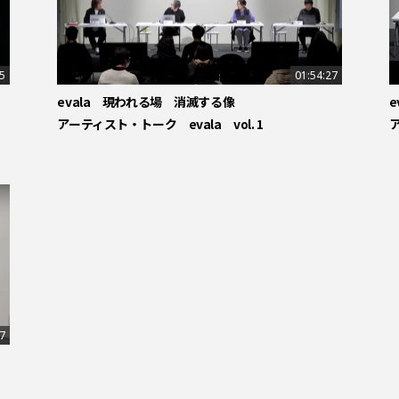
5
01:54:27
evala 現われる場 消滅する像
アーティスト・トーク evala vol. 1
ア
37