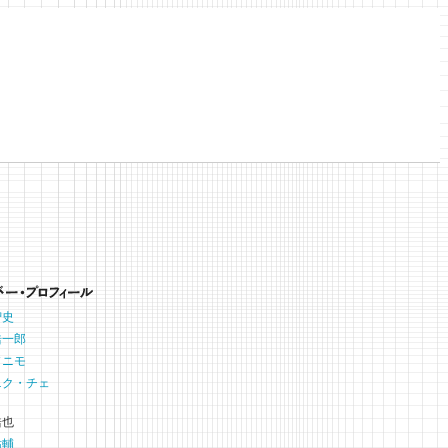
智史
浩一郎
ソニモ
ニク・チェ
浩也
祐輔