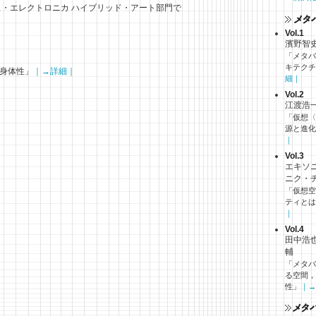
年アルス・エレクトロニカ ハイブリッド・アート部門で
Vol.1
濱野智
「メタバ
キテクチ
，身体性」
｜→詳細｜
細｜
Vol.2
江渡浩
「仮想〈
源と進化
｜
Vol.3
エキソ
ニク・
「仮想空
ティとは
｜
Vol.4
田中浩
輔
「メタバ
る空間，
性」
｜→