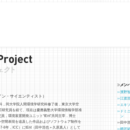
濱野
イン・サイエンティスト）
江渡
学科，同大学院人間環境学研究科修了後，東京大学空
エキ
E研究員を経て、現在は慶應義塾大学環境情報学部准
ドミ
，環境装置開発ユニット“tEnt”共同主宰．博士
ン
い空間表現を追及した作品およびソフトウェア制作を
田中
-8年，ICC）にtEnt（田中浩也＋久原真人）として
柄沢