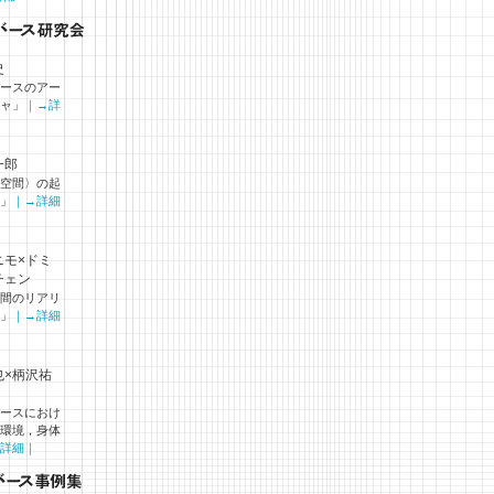
史
ースのアー
ャ」
｜→詳
一郎
空間〉の起
」
｜→詳細
ニモ×ドミ
チェン
間のリアリ
」
｜→詳細
也×柄沢祐
ースにおけ
環境，身体
詳細｜