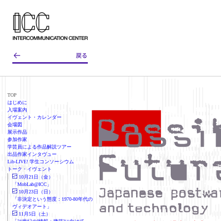
TOP
はじめに
入場案内
イヴェント・カレンダー
会場図
展示作品
参加作家
学芸員による作品解説ツアー
出品作家インタヴュー
Lib-LIVE! 学生コンソーシウム
トーク・イヴェント
10月21日（金）
「MobLab@ICC」
10月23日（日）
「非決定という態度：1970-80年代の
ヴィデオアート」
11月5日（土）