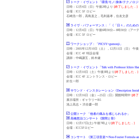
トーク・イヴェント「環境/モノ/身体/テクノロジ
日時：12月4日（日）午後2時より
[終了しました．]
会場：ICC 5F ロビー
石崎浩一郎，高島直之，毛利嘉孝，住友文彦
ライヴ・パフォーマンス：「《「日々」のための音
日時：12月4日（日）午後6時30分─ 8時30分（ア
会場：ICC 5F ロビー
ワークショップ：「PICSY×gumonji」
日時：2005年12月10日（土），12月11日（日） 午後
会場：ICC 4F 特設会場
講師：中嶋謙互，鈴木健
トーク・イヴェント「Talk with Professor Ichiro Ha
日時：12月10日（土）午後3時より
[終了しました．]
会場：ICC 4F エントランス・ロビー
針生一郎
サウンド・インスタレーション《Description Insta
日時：12月16日（金）─25日（日）開館時間中
[終
展示場所：ギャラリーB5
池上高志 + 渋谷慶一郎
公開トーク 「他者の痛みを感じられるか」
高橋悠治コンサート《隙間と骨》
日時：12月17日(土) 午後7時より
[終了しました．]
会場：ICC5Fロビー
コンサート 《第三項音楽〜Non-Fourier Formula and 