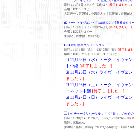
トーク・イヴェント「21世紀の[情報＋建築]に向
日時：11月5日（土）午後2時より
[終了しました．]
会場：ICC 5F ロビー
入江経一，渡辺誠，中西泰人＋本江正茂，市川創太
トーク・イヴェント「ised＠ICC：情報社会をオ
日時：11月6日（日）午後2時より
[終了しました．]
会場：ICC 5F ロビー
東浩紀，鈴木健，白田秀彰
Lib-LIVE! 学生コンソーシウム
日時：11月18日（金）─ 12月25日（日）
[終了しまし
場所：ICC4Fエントランス・ロビーほか
11月23日（水）トーク・イヴェント「Lib
ト中継
[終了しました．]
11月23日（水）ライヴ・イヴェント「L
ました．]
11月26日（土）トーク・イヴェント「
ーネット中継
[終了しました．]
11月27日（日）ライヴ・イヴェント「L
ました．]
レクチャー＆リハーサル：「《「日々」のための音
日時：11/19(土)，11/26(土)，12/3(土) 午後2時─ 4時
講師：三輪眞弘
参加料：無料（展示をご覧になる場合は，別途入場