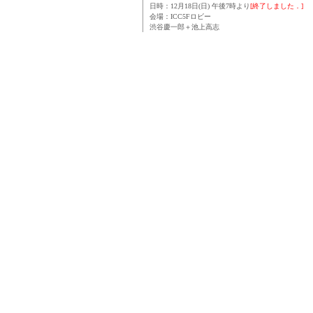
日時：12月18日(日) 午後7時より
[終了しました．]
会場：ICC5Fロビー
渋谷慶一郎＋池上高志