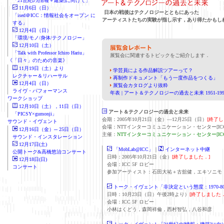
「21世紀の[情報＋建築]に向けて」
11月6日（日）
日本の戦後はテクノロジーとともにあった
「ised＠ICC：情報社会をオープン に
アーティストたちの実験が指し示す，あり得たかもし
する」
12月4日（日）
「環境/モノ/身体/テクノロジー」
12月10日（土）
「Talk with Professor Ichiro Hariu」
展覧会に関連するトピックをご紹介します．
《「日々」のための音楽》
11月19日（土）より
学芸員による作品解説ツアーって？
レクチャー＆リハーサル
再制作ドキュメント「もう一度作品をつくる」
12月4日（日）
展覧会カタログより抜粋
ライヴ・パフォーマンス
年表 | アート＆テクノロジーの過去と未来 1951-199
ワークショップ
12月10日（土），11日（日）
アート＆テクノロジーの過去と未来
「PICSY×gumonji」
会期
：2005年10月21日（金）—12月25日（日）
[終了し
サウンド・イヴェント
会場：NTTインターコミュニケーション・センター[IC
12月16日（金）─ 25日（日）
主催：
NTTインターコミュニケーション・センター[ICC
サウンド・インスタレーション
12月17日(土)
「MobLab@ICC」
｜
インターネット中継
公開トーク&高橋悠治コンサート
日時：2005年10月21日（金）
[終了しました．]
12月18日(日)
会場：ICC 5F ロビー
コンサート
参加アーティスト：石田大祐＋古舘健，エキソニモ
トーク・イヴェント「非決定という態度：1970-
日時：10月23日（日）午後2時より）
[終了しました．
会場：ICC 5F ロビー
小林はくどう，森岡祥倫，西村智弘，八谷和彦