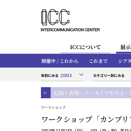
ICCについて
展示
開催中 / これから
これまで
シア
2003
年別にみる
カテゴリー別にみる
記録と表現─アーカイヴを作る・
ワークショップ
ワークショップ「カンブリ
2003年11月2日（日），3日（月・祝）各日