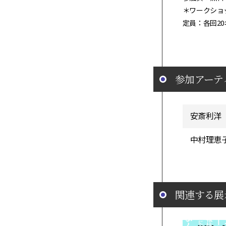
＊ワークショ
定員：各回20
参加アーテ
安斎利洋
中村理恵
関連する展