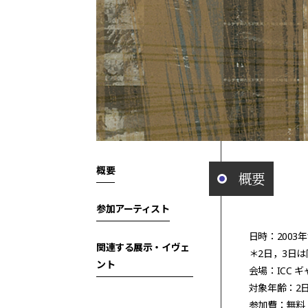
概要
概要
参加アーティスト
日時：2003
関連する展示・イヴェ
＊2日，3日
ント
会場：ICC 
対象年齢：2
参加費：無料