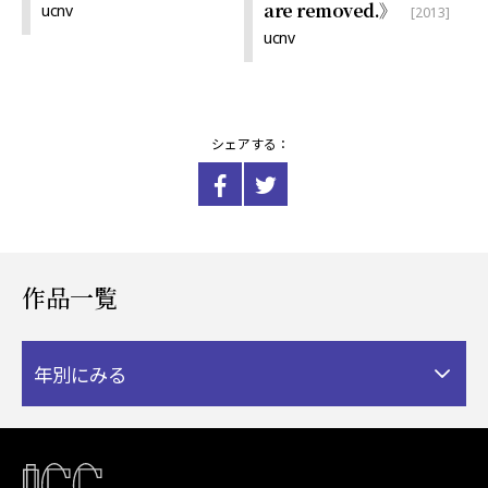
are removed.》
ucnv
[2013]
ucnv
シェアする：
作品一覧
年別にみる