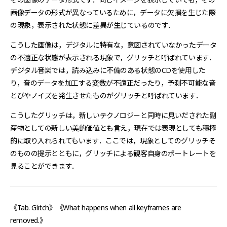
画像データの形式が異なっているために，データに欠損を生じた際
の現象，表示された状態に差異が生じているのです．
こうした画像は，デジタルに特有な，意図されていなかったデータ
の不適正な状態が表示される現象で，グリッチと呼ばれています．
デジタル音楽では，読み込みに不備のある状態のCDを使用した
り，音のデータを加工する変数が不適正だったり，予測不可能な音
とびやノイズを発生させたものがグリッチと呼ばれています．
こうしたグリッチは，新しいテクノロジーと同時に見いだされた副
産物としての新しい美的価値とも言え，現在では表現としても積極
的に取り入れられてもいます．ここでは，現象としてのグリッチそ
のものの提示とともに，グリッチによる観客自身のポートレートを
見ることができます．
《Tab. Glitch》《What happens when all keyframes are
removed.》