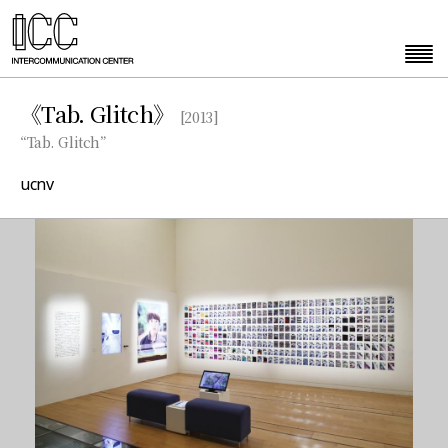
《Tab. Glitch》
[2013]
“Tab. Glitch”
ucnv