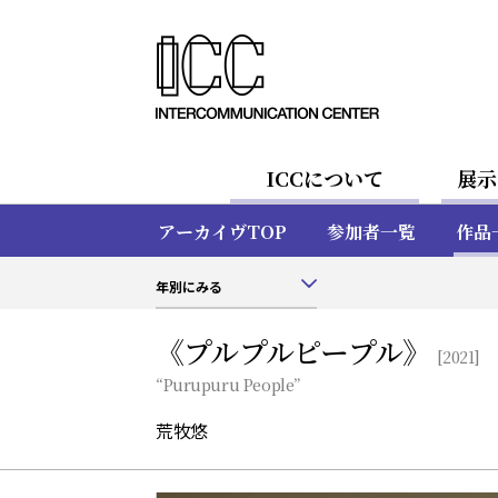
ICCについて
展示
アーカイヴTOP
参加者一覧
作品
年別にみる
《プルプルピープル》
[2021]
“Purupuru People”
荒牧悠