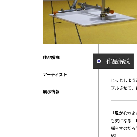
作品解説
作品解説
アーティスト
じっとしよう
プルさせて，
展示情報
「風が心地よ
も気になる．
揺らすのだろ
悠）