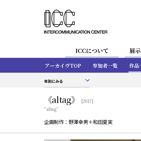
ICCについて
展示
アーカイヴTOP
参加者一覧
作品
年別にみる
《altag》
[2017]
“altag”
企画制作：野澤幸男＋和田夏実