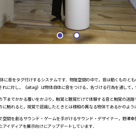
》は物体に音をタグ付けするシステムです．物理空間の中で，音は動くものと
それに対し，《altag》は物体自体に音をつける，名づける行為を通して
の下までかかる覆いをかぶり，触覚と聴覚だけで体験する音と触覚の迷路
のに触れると，視覚で認識したときとは様相の異なる物体であるかのよう
で空間を創るサウンド・ゲームを手がけるサウンド・デザイナー，野澤幸男との
たアイディアを展示向けにアップデートしています．