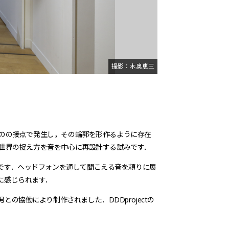
撮影：木奥恵三
ものの接点で発生し，その輪郭を形作るように存在
，世界の捉え方を音を中心に再設計する試みです．
です．ヘッドフォンを通して聞こえる音を頼りに展
に感じられます．
協働により制作されました．DDDprojectの