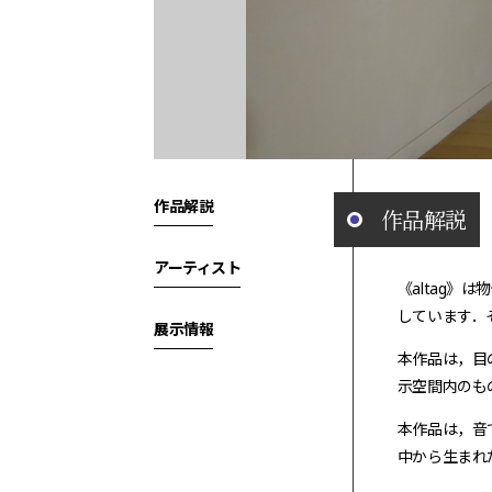
作品解説
作品解説
アーティスト
《altag
しています．
展示情報
本作品は，目
示空間内のも
本作品は，音
中から生まれ