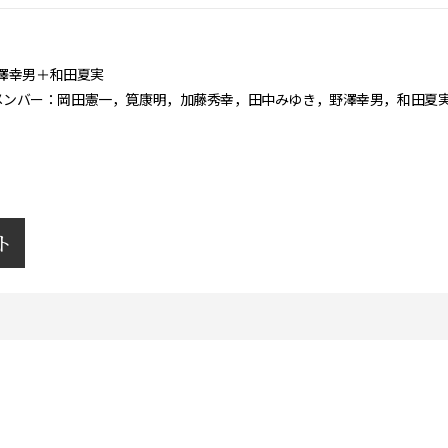
澤幸男＋和田夏実
ectメンバー：岡田憲一，筧康明，加藤秀幸，田中みゆき，野澤幸男，和田夏
ト