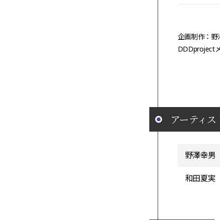
企画制作：野
DDDproj
アーティス
野澤幸男
和田夏実