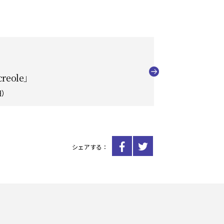
eole」
日）
シェアする：