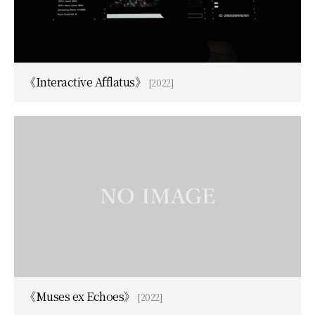
《Interactive Afflatus》
[2022]
《Muses ex Echoes》
[2022]