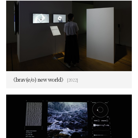
《brav(e/o) new world》
[2022]