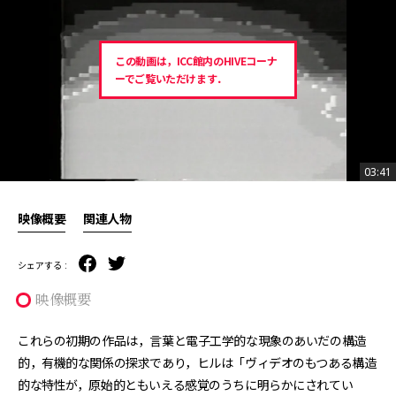
この動画は，ICC館内のHIVEコーナ
ーでご覧いただけます．
03:41
03:41
映像概要
関連人物
シェアする :
映像概要
これらの初期の作品は，言葉と電子工学的な現象のあいだの構造
的，有機的な関係の探求であり，ヒルは「ヴィデオのもつある構造
的な特性が，原始的ともいえる感覚のうちに明らかにされてい