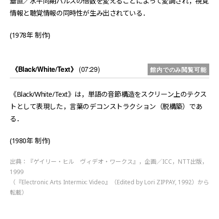
垂直／水平同期パルスの倍数を変えることによって変調され，視覚
情報と聴覚情報の同時性が生み出されている．
(1978年 制作)
《Black/White/Text》
(07:29)
館内でのみ閲覧可能
《Black/White/Text》は，単語の音節構造をスクリーン上のテクス
トとして表現した，言葉のデコンストラクション（脱構築）であ
る．
(1980年 制作)
出典：『ゲイリー・ヒル ヴィデオ・ワークス』，企画／ICC，NTT出版，
1999
（『Electronic Arts Intermix: Video』（Edited by Lori ZIPPAY, 1992）から
転載）