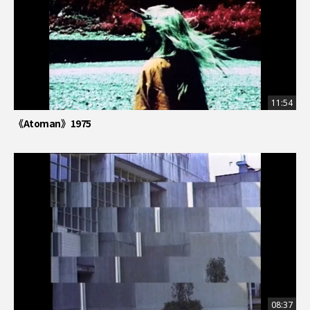
11:54
《Atoman》1975
08:37