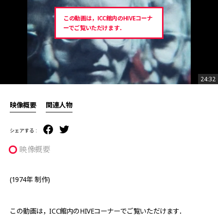
この動画は，ICC館内のHIVEコーナ
ーでご覧いただけます．
24:32
24:32
映像概要
関連人物
シェアする :
映像概要
(1974年 制作)
この動画は，ICC館内のHIVEコーナーでご覧いただけます．