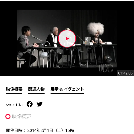
01:42:08
01:42:08
映像概要
関連人物
展示 & イヴェント
シェアする :
映像概要
開催日時： 2014年2月1日（土）15時