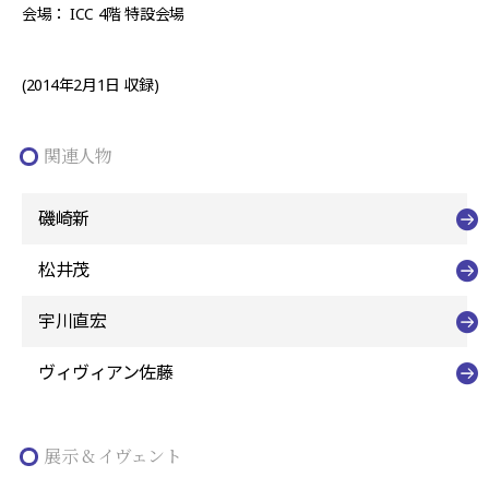
会場： ICC 4階 特設会場
(2014年2月1日 収録)
関連人物
磯崎新
松井茂
宇川直宏
ヴィヴィアン佐藤
展示 & イヴェント