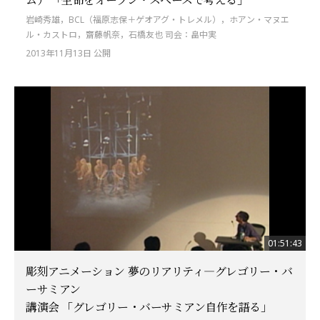
岩崎秀雄，BCL（福原志保＋ゲオアグ・トレメル），ホアン・マヌエ
ル・カストロ，齋藤帆奈，石橋友也 司会：畠中実
2013年11月13日 公開
01:51:43
彫刻アニメーション 夢のリアリティ—グレゴリー・バ
ーサミアン
講演会 「グレゴリー・バーサミアン自作を語る」