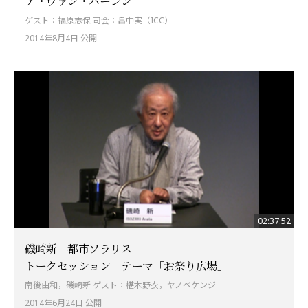
ア・ヴァン・バーレン
ゲスト：福原志保 司会：畠中実（ICC）
2014年8月4日 公開
02:37:52
磯崎新 都市ソラリス
トークセッション テーマ「お祭り広場」
南後由和，磯崎新 ゲスト：椹木野衣，ヤノベケンジ
2014年6月24日 公開