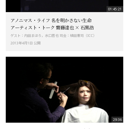
01:45:21
アノニマス・ライフ 名を明かさない生命
アーティスト・トーク 齋藤達也 × 石黒浩
ゲスト：内田まほろ，水口哲也 司会：植田憲司（ICC）
2013年4月1日 公開
29:36