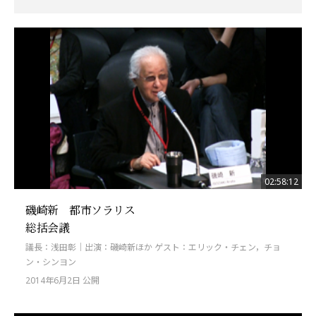
02:58:12
磯崎新 都市ソラリス
総括会議
議長：浅田彰｜出演：磯崎新ほか ゲスト：エリック・チェン，チョ
ン・シンヨン
2014年6月2日 公開