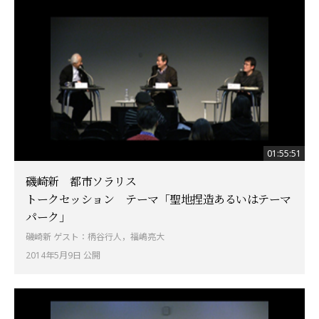
01:55:51
磯崎新 都市ソラリス
トークセッション テーマ「聖地捏造あるいはテーマ
パーク」
磯崎新 ゲスト：柄谷行人，福嶋亮大
2014年5月9日 公開