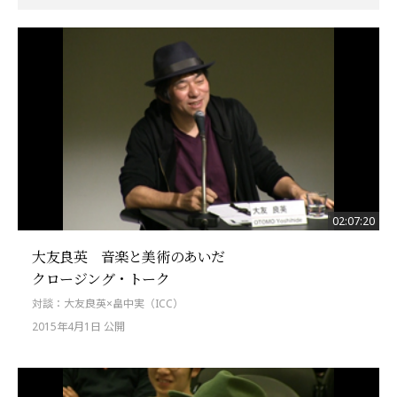
02:07:20
大友良英 音楽と美術のあいだ
クロージング・トーク
対談：大友良英×畠中実（ICC）
2015年4月1日 公開