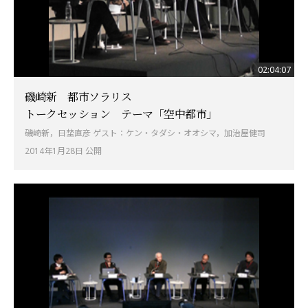
02:04:07
磯崎新 都市ソラリス
トークセッション テーマ「空中都市」
磯崎新，日埜直彦 ゲスト：ケン・タダシ・オオシマ，加治屋健司
2014年1月28日 公開