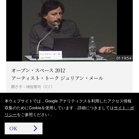
01:19:54
オープン・スペース 2012
アーティスト・トーク ジュリアン・メール
聞き手：植田憲司（ICC）
2012年8月1日 公開
本ウェブサイトでは，Google アナリティクスを利用したアクセス情報
収集のためにCookieを使用しています．
詳細につきましては
サイト・ポ
リシー
をご参照ください．