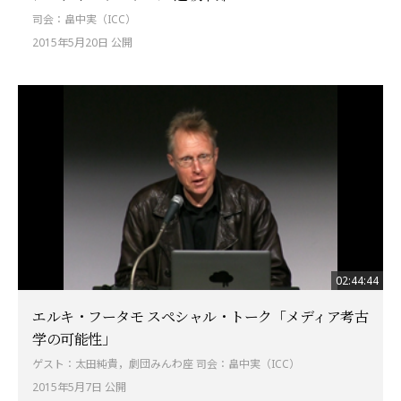
司会：畠中実（ICC）
2015年5月20日 公開
02:44:44
エルキ・フータモ スペシャル・トーク「メディア考古
学の可能性」
ゲスト：太田純貴，劇団みんわ座 司会：畠中実（ICC）
2015年5月7日 公開