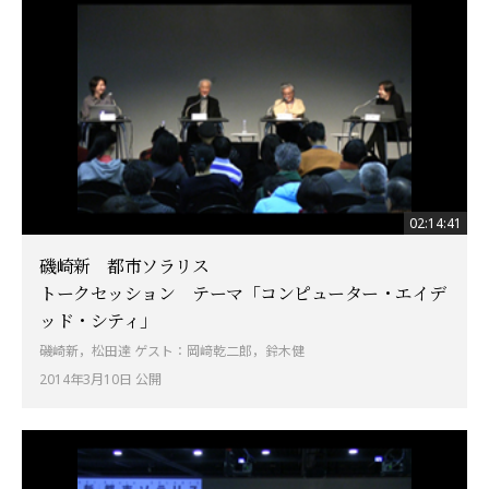
02:14:41
磯崎新 都市ソラリス
トークセッション テーマ「コンピューター・エイデ
ッド・シティ」
磯崎新，松田達 ゲスト：岡﨑乾二郎，鈴木健
2014年3月10日 公開