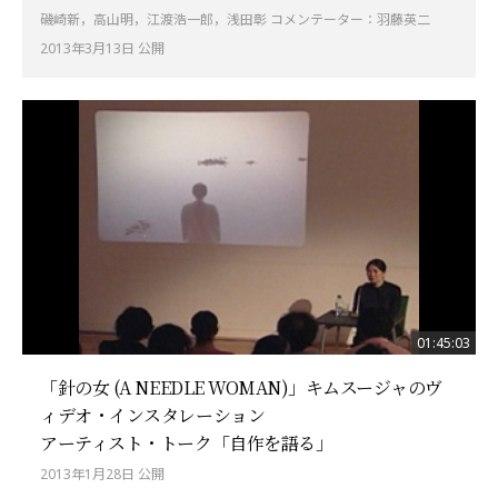
磯崎新，高山明，江渡浩一郎，浅田彰 コメンテーター：羽藤英二
2013年3月13日 公開
01:45:03
「針の女 (A NEEDLE WOMAN)」キムスージャのヴ
ィデオ・インスタレーション
アーティスト・トーク「自作を語る」
2013年1月28日 公開