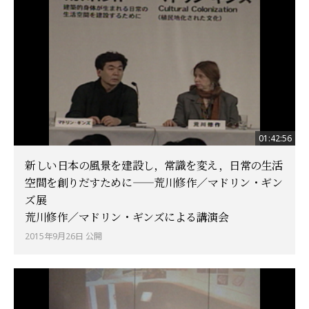
01:42:56
新しい日本の風景を建設し，常識を変え，日常の生活
空間を創りだすために——荒川修作／マドリン・ギン
ズ展
荒川修作／マドリン・ギンズによる講演会
2015年9月26日 公開