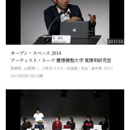
02:11:10
オープン・スペース 2014
アーティスト・トーク 慶應義塾大学 筧康明研究室
筧康明，山岡潤一，小原亘 ゲスト：近森基｜司会：畠中実（ICC）
2015年2月10日 公開