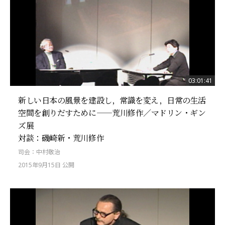
03:01:41
新しい日本の風景を建設し，常識を変え，日常の生活
空間を創りだすために——荒川修作／マドリン・ギン
ズ展
対談：磯崎新・荒川修作
司会：中村敬治
2015年9月15日 公開