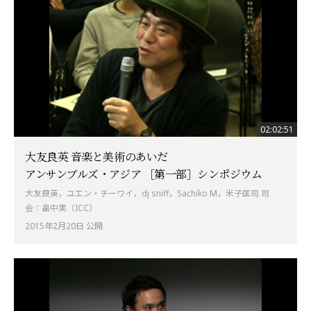
02:02:51
大友良英 音楽と美術のあいだ
アンサンブルズ・アジア ［第一部］シンポジウム
大友良英，ユエン・チーワイ，dj sniff，Sachiko M，米子匡司 司
会：畠中実（ICC）
2015年2月20日 公開