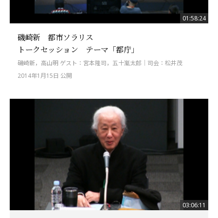
01:58:24
磯崎新 都市ソラリス
トークセッション テーマ「都庁」
磯崎新，高山明 ゲスト：宮本隆司，五十嵐太郎｜司会：松井茂
2014年1月15日 公開
03:06:11