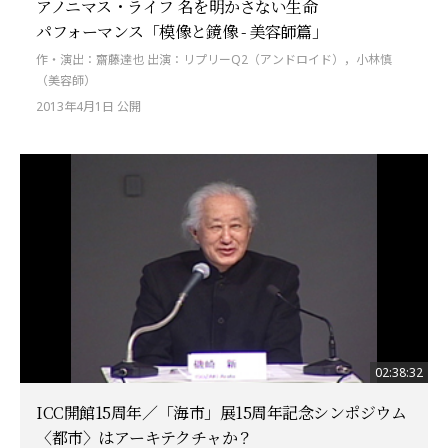
アノニマス・ライフ 名を明かさない生命
パフォーマンス「模像と鏡像 - 美容師篇」
作・演出：齋藤達也 出演：リプリーQ2（アンドロイド），小林慎
（美容師）
2013年4月1日 公開
02:38:32
ICC開館15周年／「海市」展15周年記念シンポジウム
〈都市〉はアーキテクチャか？