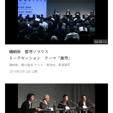
02:05:12
磯崎新 都市ソラリス
トークセッション テーマ「海市」
磯崎新，藤村龍至 ゲスト：東浩紀，黒瀬陽平
2014年2月12日 公開