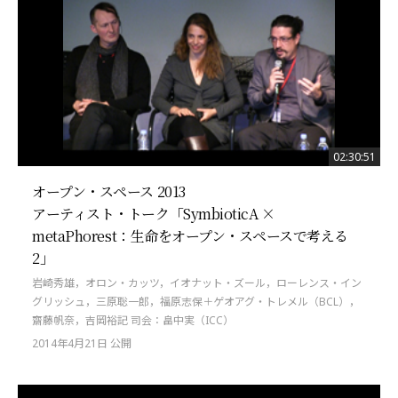
02:30:51
オープン・スペース 2013
アーティスト・トーク「SymbioticA ×
metaPhorest：生命をオープン・スペースで考える
2」
岩崎秀雄，オロン・カッツ，イオナット・ズール，ローレンス・イン
グリッシュ，三原聡一郎，福原志保＋ゲオアグ・トレメル（BCL），
齋藤帆奈，吉岡裕記 司会：畠中実（ICC）
2014年4月21日 公開