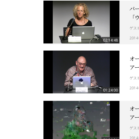
バ
「
ゲス
201
02:14:48
オー
ア
ゲス
201
01:24:00
オー
アー
ゲス
201