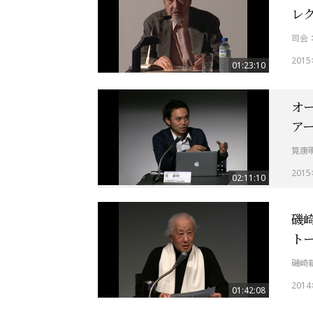
レ
司会
201
01:23:10
オー
ア
筧康
201
02:11:10
磯
ト
磯崎
201
01:42:08