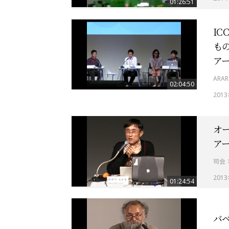
01:26:51
IC
もの
ア
AR
02:04:50
201
オー
ア
司会
201
01:24:54
バ