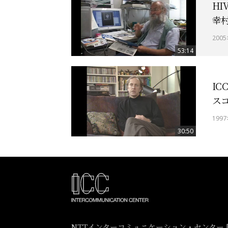
HI
幸
200
53:14
IC
ス
199
30:50
NTTインターコミュニケーション・センター [I