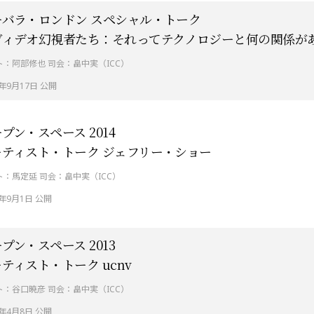
ーバラ・ロンドン スペシャル・トーク
ヴィデオ幻視者たち：それってテクノロジーと何の関係が
ト：阿部修也 司会：畠中実（ICC）
4年9月17日 公開
プン・スペース 2014
ーティスト・トーク ジェフリー・ショー
ト：馬定延 司会：畠中実（ICC）
4年9月1日 公開
プン・スペース 2013
ティスト・トーク ucnv
ト：谷口暁彦 司会：畠中実（ICC）
4年4月8日 公開