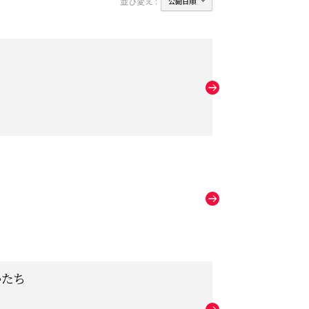
並び変え :
かたち