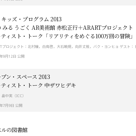
C キッズ・プログラム 2013
 みる うごく AR美術館 赤松正行＋ARARTプロジェクト
ーティスト・トーク「リアリティをめぐる100万回の冒険」
ARTプロジェクト：北村穣，白鳥啓，大石暁規，向井丈視，バク・ヨンヒョ ゲスト： 
3年9月12日 公開
プン・スペース 2013
ーティスト・トーク 中ザワヒデキ
：畠中実（ICC）
3年7月9日 公開
ベルの図書館