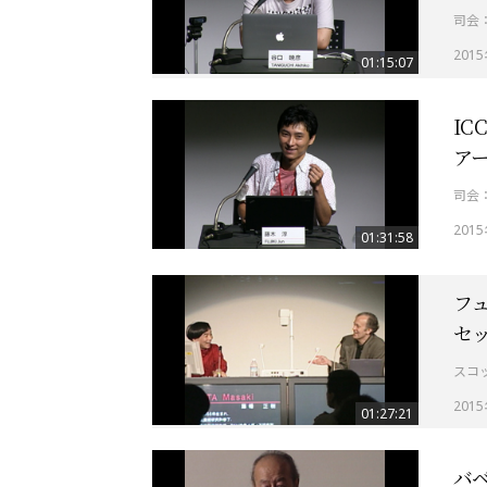
司会
201
01:15:07
IC
ア
司会
201
01:31:58
フ
セッ
スコ
201
01:27:21
バ