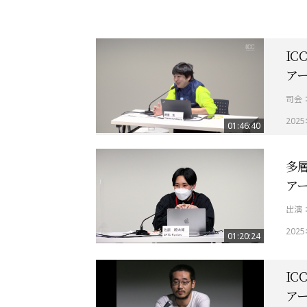
IC
ア
司会
202
01:46:40
多
ア
出演
202
01:20:24
IC
ア