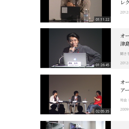
レ
201
01:11:22
オー
津
聞き
201
01:26:45
オー
ア
司会
200
02:05:35