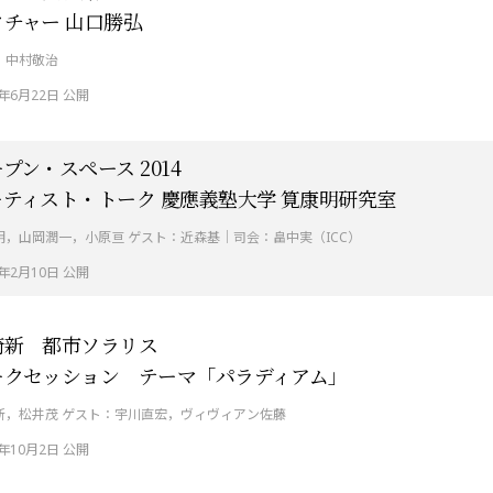
クチャー 山口勝弘
：中村敬治
5年6月22日 公開
プン・スペース 2014
ーティスト・トーク 慶應義塾大学 筧康明研究室
明，山岡潤一，小原亘 ゲスト：近森基｜司会：畠中実（ICC）
5年2月10日 公開
崎新 都市ソラリス
ークセッション テーマ「パラディアム」
新，松井茂 ゲスト：宇川直宏，ヴィヴィアン佐藤
4年10月2日 公開