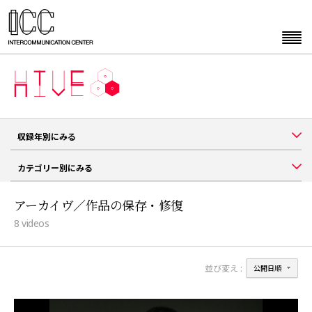
収録年別にみる
カテゴリー別にみる
アーカイヴ／作品の保存・修復
8
videos
並び変え :