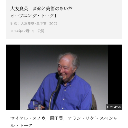
大友良英 音楽と美術のあいだ
オープニング・トーク1
対談：大友良英×畠中実（ICC）
2014年12月12日 公開
02:14:56
マイケル・スノウ，恩田晃，アラン・リクト スペシャ
ル・トーク