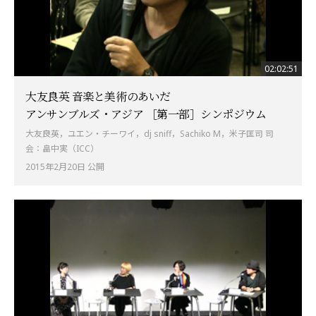
02:02:51
大友良英 音楽と美術のあいだ
アンサンブルズ・アジア ［第一部］シンポジウム
大友良英，ユエン・チーワイ，dj sniff，Sachiko M，米子匡司 司
会：畠中実（ICC）
2015年2月20日 公開