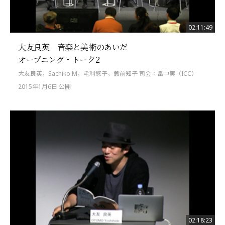
02:11:49
大友良英 音楽と美術のあいだ
オープニング・トーク2
大友良英，Sachiko M，毛利悠子，藪前知子 司会：畠中実（ICC）
2015年1月6日 公開
02:18:23