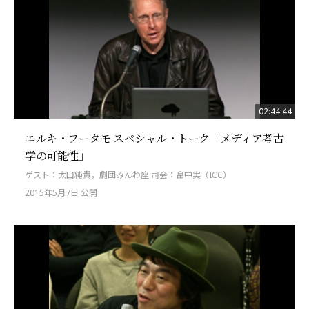
02:44:44
エルキ・フータモ スペシャル・トーク「メディア考古
学の可能性」
ゲスト：太田純貴，劇団みんわ座 司会：畠中実（ICC）
2015年5月7日 公開