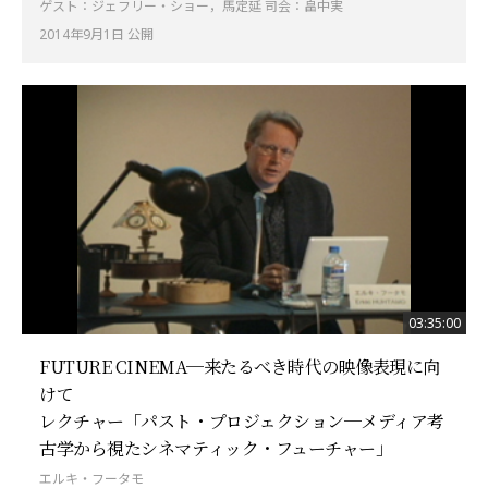
ゲスト：ジェフリー・ショー，馬定延 司会：畠中実
2014年9月1日 公開
03:35:00
FUTURE CINEMA─来たるべき時代の映像表現に向
けて
レクチャー「パスト・プロジェクション─メディア考
古学から視たシネマティック・フューチャー」
エルキ・フータモ