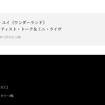
キ ユイ《ワンダーランド》
ーティスト・トーク＆ミニ・ライヴ
3年12月25日 公開
CC]
ティタワー4階