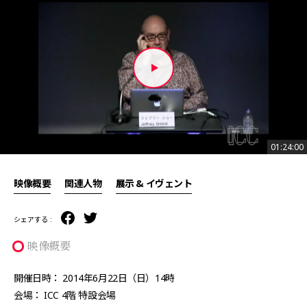
01:24:00
01:24:00
映像概要
関連人物
展示 & イヴェント
シェアする :
映像概要
開催日時： 2014年6月22日（日）14時
会場： ICC 4階 特設会場