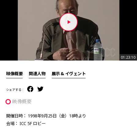
01:23:10
01:23:10
映像概要
関連人物
展示 & イヴェント
シェアする :
映像概要
開催日時： 1998年9月25日（金）18時より
会場： ICC 5F ロビー