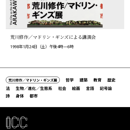
荒川修作／マドリン・ギンズによる講演会
1998年1月24日（土）午後4時—6時
哲学
建築
教育
歴史
荒川修作／マドリン・ギンズ展
法
生物／進化／生態系
社会
絵画
言語
記号論
詩
身体
都市