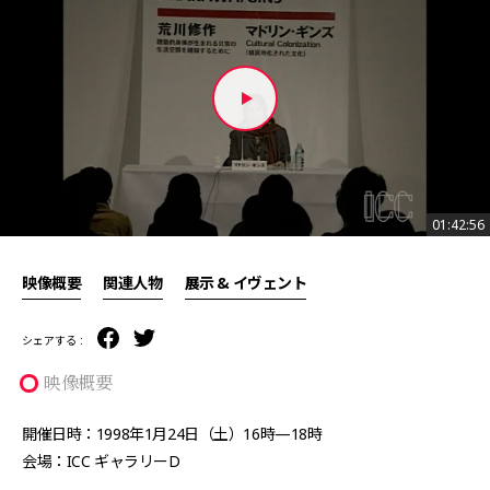
01:42:56
01:42:56
映像概要
関連人物
展示 & イヴェント
シェアする :
映像概要
開催日時：1998年1月24日（土）16時—18時
会場：ICC ギャラリーD