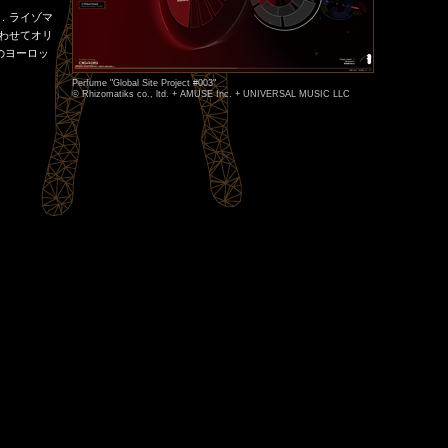
れた．ライゾマ
合わせてオリ
初のヨーロッ
Perfume "Global Site Project #003"
© Rhizomatiks co., ltd. + AMUSE Inc. + UNIVERSAL MUSIC LLC