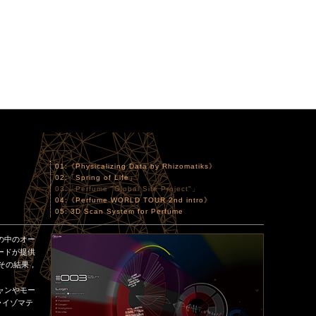
01:《Physicalizing Data by Rhizomatiks》
02:「Spring of Life」
03:「Perfume "Global Site Project"」
04:《Perfume WORLD TOUR 2nd intro》
05: 3D Scan System for Perfume
の中のオー
ードが提供
その結果，
キャンやモー
ライゾマテ