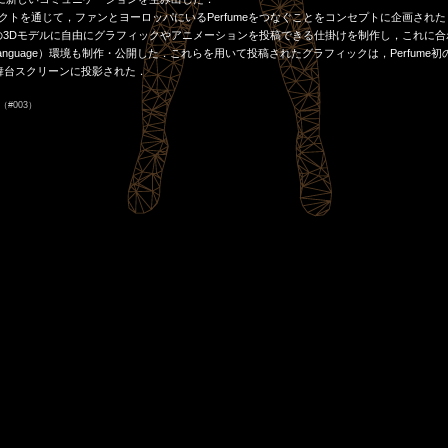
#003"」は，プロジェクトを通じて，ファンとヨーロッパにいるPerfumeをつなぐことをコンセプトに企画さ
meの3Dモデルに自由にグラフィックやアニメーションを投稿できる仕掛けを制作し，これに
ng Language）環境も制作・公開した．これらを用いて投稿されたグラフィックは，Perfume
いて，舞台スクリーンに投影された．
（#003）