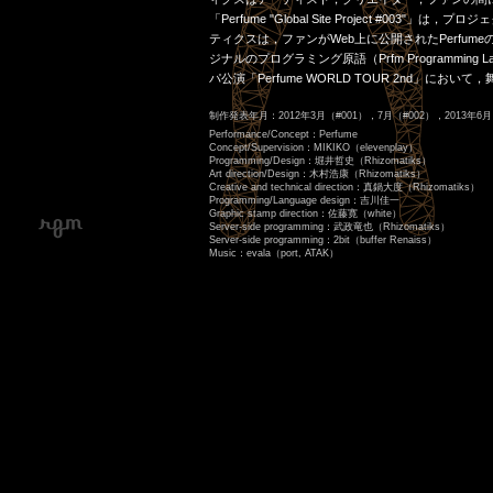
「Perfume "Global Site Project 
ティクスは，ファンがWeb上に公開されたPerfu
ジナルのプログラミング原語（Prfm Programmi
パ公演「Perfume WORLD TOUR 2nd」にお
制作発表年月：2012年3月（#001），7月（#002），2013年6月
Performance/Concept：Perfume
Concept/Supervision：MIKIKO（elevenplay）
Programming/Design：堀井哲史（Rhizomatiks）
Art direction/Design：木村浩康（Rhizomatiks）
Creative and technical direction：真鍋大度（Rhizomatiks）
Programming/Language design：吉川佳一
Graphic stamp direction：佐藤寛（white）
Server-side programming：武政竜也（Rhizomatiks）
Server-side programming：2bit（buffer Renaiss）
Music：evala（port, ATAK）