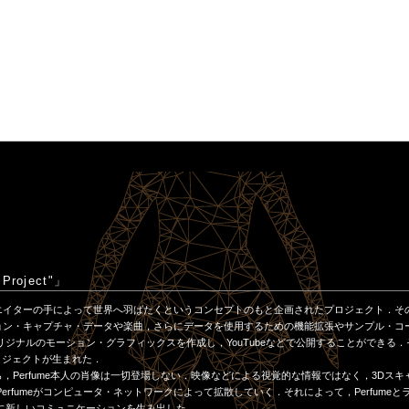
 Project"」
クリエイターの手によって世界へ羽ばたくというコンセプトのもと企画されたプロジェクト．そ
ーション・キャプチャ・データや楽曲，さらにデータを使用するための機能拡張やサンプル・コ
ジナルのモーション・グラフィックスを作成し，YouTubeなどで公開することができる．
ロジェクトが生まれた．
がら，Perfume本人の肖像は一切登場しない．映像などによる視覚的な情報ではなく，3Dス
rfumeがコンピュータ・ネットワークによって拡散していく．それによって，Perfumeと
に新しいコミュニケーションを生み出した．