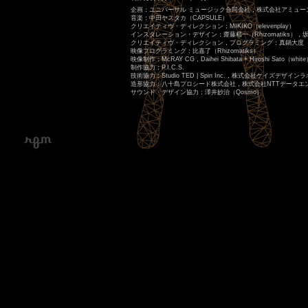
企画：ユニバーサル ミュージック合同会社，株式会社アミュー
音楽：中田ヤスタカ（CAPSULE）
クリエイティヴ・ディレクション：MIKIKO（elevenplay）
インスタレーション・デザイン：齋藤精一（Rhizomatiks），坂本洋
クリエイティヴ・ディレクション，プログラミング：真鍋大度（Rhi
映像プログラミング：比嘉了（Rhizomatiks）
映像制作：McRAY CG，Daihei Shibata + Hiroshi Sato（whit
制作協力：P.I.C.S.
技術協力：Studio TED | Spin Inc.，株式会社ケイズデザインラ
造形協力：八十島プロシード株式会社，株式会社NTTデータエ
サウンド・デザイン協力：澤井妙治（Qosmo）