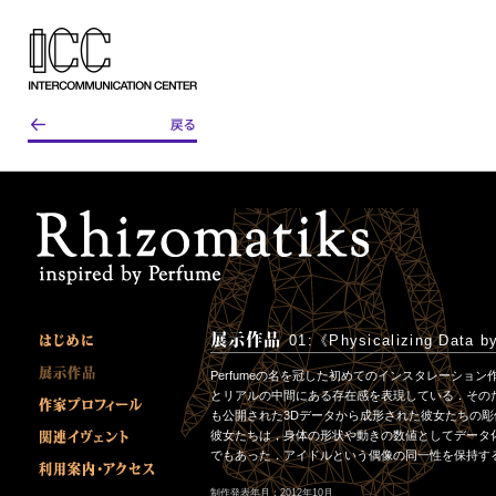
01:《Physicalizing Data b
Perfumeの名を冠した初めてのインスタレーション作
とリアルの中間にある存在感を表現している．そのためにホ
も公開された3Dデータから成形された彼女たちの
彼女たちは，身体の形状や動きの数値としてデータ
でもあった．アイドルという偶像の同一性を保持す
制作発表年月：2012年10月