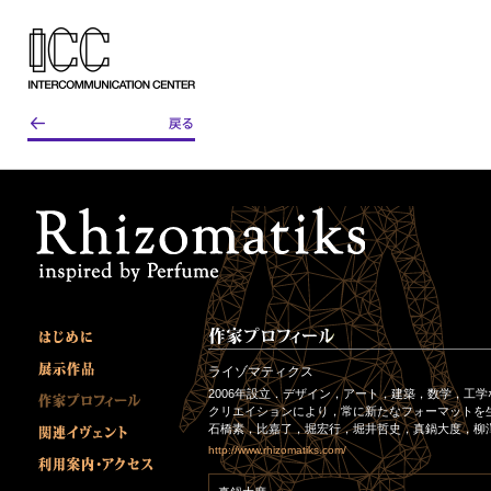
ライゾマティクス
2006年設立．デザイン，アート，建築，数学，工
クリエイションにより，常に新たなフォーマットを
石橋素，比嘉了，堀宏行，堀井哲史，真鍋大度，柳
http://www.rhizomatiks.com/