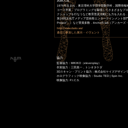
真鍋大度
1976年生まれ．東京理科大学理学部数学科，国際情報科
コース卒業．プログラミングを駆使してさまざまなプ
クショップを行なうなど教育普及活動にも力を入れる
第16回文化庁メディア芸術祭エンターテインメント部門大賞（「Pe
Project"」）など受賞多数．4nchor5 la6（アンカ
http://www.daito.ws/
過去に参加した展示・イヴェント
協力
監修協力：MIKIKO（elevenplay）
衣装協力：三田真一，トシオタケダ
3Dスキャン・プリント協力：株式会社ケイズデザイン
ホログラフィック映像協力：Studio TED | Spin Inc.
映像協力: P.I.C.S.