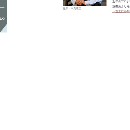
近年のプロジ
波書店より過
撮影：木奥恵三
→過去に参加