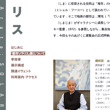
〈しま〉に収容される住民は「海市」の
（ミシェル・フーコー）として扱われてい
ています．そこで地表の都市は，渾沌（『
〈しまじま〉がギャラクシーに成長しつ
キー監督，1972）を参照しながら，集
す．今回もそのあげくに展覧会の正式呼称
磯崎新
建
課程修了．1
また多くの国
学，イェール
など多岐にわ
り広場》（1
美術館》（M
ビルディング
《ラ・コルー
ンター・グラ
（2005）
ンションセン