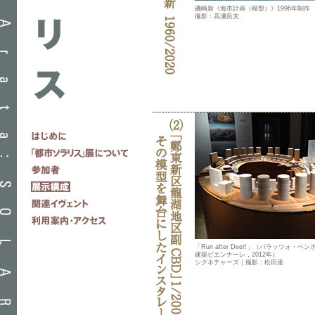
磯崎新《海市計画（模型）》1996年制作
撮影：高瀬良夫
「Run after Deer!」（パラッツォ・
建築ビエンナーレ，2012年）
シグネチャーズ｜撮影：松田達