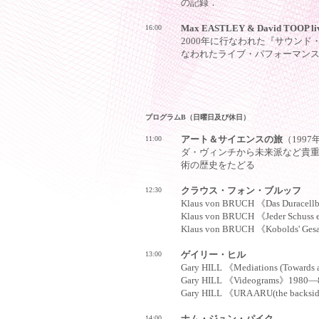
の記録．
16:00
Max EASTLEY & David TOOP live
2000年に行なわれた『サウン
なわれたライブ・パフォーマン
プログラムB（日曜日及び休日）
11:00
アート＆サイエンスの旅
（199
ダ・ヴィンチから未来派など貴
術の歴史をたどる
12:30
クラウス・フォン・ブルッフ
Klaus von BRUCH 《Das Duracell
Klaus von BRUCH 《Jeder Schuss e
Klaus von BRUCH 《Kobolds' Ges
13:00
ゲイリー・ヒル
Gary HILL 《Mediations (Toward
Gary HILL 《Videograms》1980
Gary HILL 《URA ARU(the backs
14:00