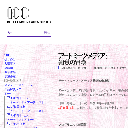
TOP
はじめに
入場案内
会場図
2005年1月21日（金）─ 3月21日（月・祝）ギャ
展示作品
参加作家
関連映像上映
アート・ミーツ・メディア関連映像上映
メディア・オンライン
作品解説ツアー
アートとメディアに関わるドキュメンタリー，映像作品
トーク
上映しています．上映プログラムの詳細は当ページに
1月22日（土）
「ミート・ザ・アーティスト」
日時：毎週土・日・祝 午前11時—午後5時
2月5日（土）
2月26日（土）
は都合により，映像上映を中止いたし
「ミート・ザ・アーティスト」
2月26日（土）
アーティスト・トーク
3月5日（土）
プログラムA（土曜日）