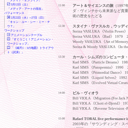
「メディア・オンライン」
3月12日（土）
11:00
アート＆サイエンスの旅
（199
「メディア・アートの現在」
ダ・ヴィンチから未来派など貴
パフォーマンス
術の歴史をたどる
2月22日（火）─27日（日）
「キャン・ユー・シー・ミー・ナ
12:30
スタイナ・ヴァスルカ，ウッデ
ウ？」
ワークショップ
Steina VASLUKA 《Violin Powe
アニメーションテーブル
Steina VASLUKA 《Bad》 1979
「すぐうごく！アニメーション・
Woody VASLUKA 《Art of Mem
ワークショップ」
Steina & Woody VASLUKA 《In the
「《縮尺1：1の地図》トライアウ
ト（試演）」
13:30
カール・シムズのコンピュータ
Karl SIMS 《Particle Dreams》 
Karl SIMS 《Panspermia》 199
Karl SIMS 《Primordial Dance》
Karl SIMS 《Liquid Selves》 1
Karl SIMS 《Evolved Virtual Cr
14:00
ビル・ヴィオラ
Bill VIOLA 《Migration (For Ja
Bill VIOLA 《Chott el-Djerid》
Bill VIOLA 《Reverse Television 
15:00
Rafael TORAL live performance i
2003年の『サウンディング・