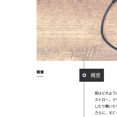
概要
概要
音はどのよう
ストロー，ク
したり聴いた
さらに， IC