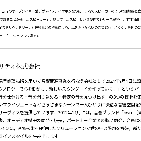
nwm のオープンイヤー型デヴァイス．イヤホンなのに，まるでスピーカーのような開放感と
であることから「耳スピーカー」，略して「耳スピ」という愛称でシリーズ展開中．NTT 独自
ライズドサウンドゾーン）技術などの搭載により，耳をふさがないのに音漏れしにくく，周囲の
ュニケーションも快適です．
ノリティ株式会社
信号処理技術を用いて音響関連事業を行なう会社として2021年9月1日に
クノロジーで心を動かし，新しいスタンダードを作っていく．」というパ
音を仕分ける・音を閉じ込める・特定の音を見つけ出す，の3つの技術を
やプライヴェートなどさまざまなシーンで一人ひとりに快適な音響空間を
サーヴィスを提供しています．2022年11月には，音響ブランド「nwm（
表．オーディオ機器の開発・販売，パートナー企業との製品開発，音声DX
メインに，音響技術を駆使したソリューションで世の中の課題を解決，新
ライフスタイルを生み出します．