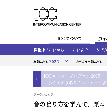
ICCについて
展示
開催中 / これから
これまで
シア
2025
年別にみる
カテゴリー別にみる
ICC キッズ・プログラム 2025
「みくすとりありてぃーず——ま
ワークショップ
音の鳴り方を学んで，紙コ