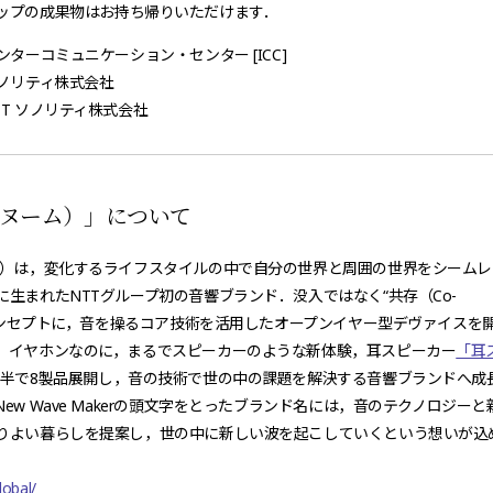
ップ
の
成果物はお持ち帰りいただけます．
ンターコミュニケーション・センター [ICC]
ソノリティ株式会社
T ソノリティ株式会社
（ヌーム）」について
ム）は，変化するライフスタイルの中で自分の世界と周囲の世界をシームレ
に生まれたNTTグループ初の音響ブランド．没入ではなく“共存（Co-
”をコンセプトに，音を操るコア技術を活用したオープンイヤー型デヴァイスを
．イヤホンなのに，まるでスピーカーのような新体験，耳スピーカー
「耳
年半で8製品展開し，音の技術で世の中の課題を解決する音響ブランドへ成
ew Wave Makerの頭文字をとったブランド名には，音のテクノロジーと
りよい暮らしを提案し，世の中に新しい波を起こしていくという想いが込
．
lobal/