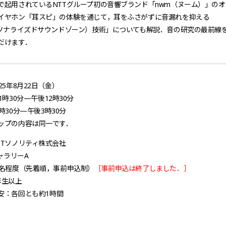
で起用されているNTTグループ初の音響ブランド「nwm（ヌーム）」のオ
イヤホン「耳スピ」の体験を通じて，耳をふさがずに音漏れを抑える
ーソナライズドサウンドゾーン）技術」についても解説．音の研究の最前線
だけます．
25年8月22日（金）
1時
30分—
午後
12時
30分
時
30分—
午後
3時
30分
ップの内容は同一です．
TTソノリティ株式会社
ギャラリーA
0名程度（先着順，事前申込制）
［事前申込は終了しました．］
年生以上
安：
各回とも
約1時間