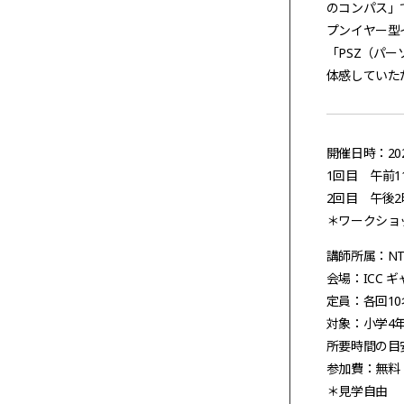
のコンパス」
プンイヤー型
「PSZ（パ
体感していた
開催日時：20
1回目
午前
1
2回目
午後
2
＊ワークショ
講師所属：N
会場：ICC 
定員：各回1
対象：小学4
所要時間の目
参加費：無料
＊見学自由