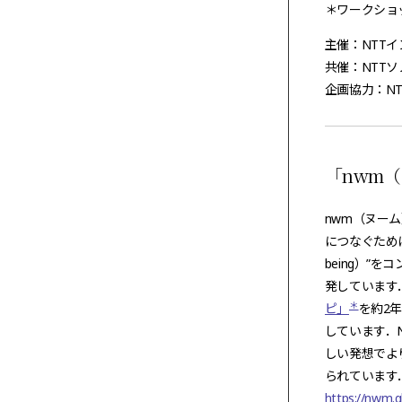
＊ワークショ
主催：NTTイ
共催：NTT
企画協力：NT
「nwm
nwm（ヌー
につなぐため
being）
発しています
＊
ピ」
を約2
しています．N
しい発想でよ
られています
https://nwm.g