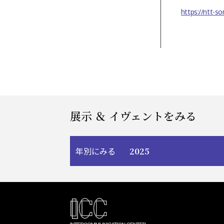
https://ntt-so
展示 ＆ イヴェントをみる
2025
年別にみる