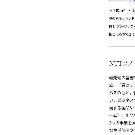
＊
「耳スピ」とは
感のあるサウンド
PSZ（パーソナ
聞こえるのでコミ
NTTソ
最先端の音響
立．「音のテ
パスのもと，
い，ビジネス
現する製品や
ーム）」を発
3つの事業を
な生活価値や