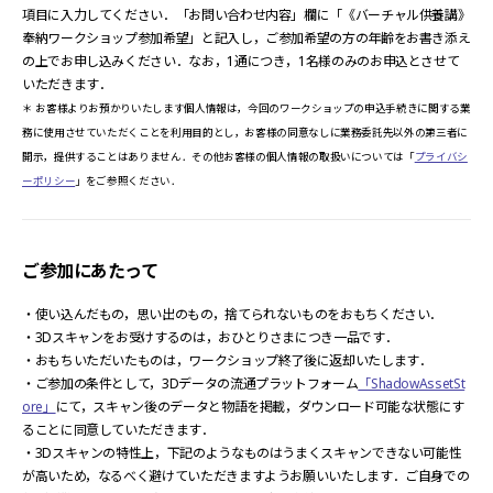
項目に入力してください．「お問い合わせ内容」欄に「《バーチャル供養講》
奉納ワークショップ参加希望」と記入し，ご参加希望の方の年齢をお書き添え
の上でお申し込みください．なお，1通につき，1名様のみのお申込とさせて
いただきます．
＊ お客様よりお預かりいたします個人情報は，今回のワークショップの申込手続きに関する業
務に使用させていただくことを利用目的とし，お客様の同意なしに業務委託先以外の第三者に
開示，提供することはありません．その他お客様の個人情報の取扱いについては「
プライバシ
ーポリシー
」をご参照ください．
ご参加にあたって
・使い込んだもの，思い出のもの，捨てられないものをおもちください．
・3Dスキャンをお受けするのは，おひとりさまにつき一品です．
・おもちいただいたものは，ワークショップ終了後に返却いたします．
・ご参加の条件として，3Dデータの流通プラットフォーム
「ShadowAssetSt
ore」
にて，スキャン後のデータと物語を掲載，ダウンロード可能な状態にす
ることに同意していただきます．
・3Dスキャンの特性上，下記のようなものはうまくスキャンできない可能性
が高いため，なるべく避けていただきますようお願いいたします．ご自身での