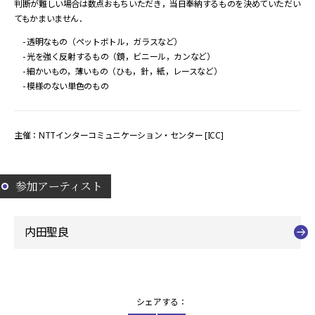
判断が難しい場合は数点おもちいただき，当日奉納するものを決めていただい
てもかまいません．
- 透明なもの（ペットボトル，ガラスなど）
- 光を強く反射するもの（鏡，ビニール，カンなど）
- 細かいもの，薄いもの（ひも，針，紙，レースなど）
- 模様のない単色のもの
主催：NTTインターコミュニケーション・センター [ICC]
参加アーティスト
内田聖良
シェアする：