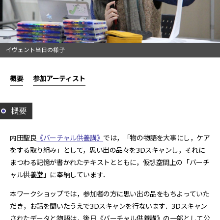
イヴェント当日の様子
概要
参加アーティスト
概要
内田聖良
《バーチャル供養講》
では，「物の物語を大事にし，ケア
をする取り組み」として，思い出の品々を3Dスキャンし，それに
まつわる記憶が書かれたテキストとともに，仮想空間上の「バーチ
ャル供養堂」に奉納しています．
本ワークショップでは，参加者の方に思い出の品をもちよっていた
だき，お話を聞いたうえで3Dスキャンを行ないます．3Dスキャン
されたデータと物語は，後日《バーチャル供養講》の一部として公