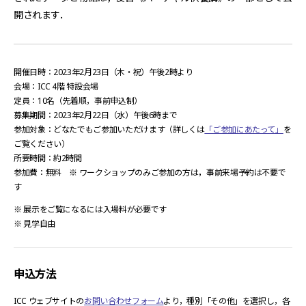
開されます．
開催日時：2023年2月23日（木・祝）午後2時より
会場：ICC 4階 特設会場
定員：10名（先着順，事前申込制）
募集期間：2023年2月22日（水）午後6時まで
参加対象：どなたでもご参加いただけます（詳しくは
「ご参加にあたって」
を
ご覧ください）
所要時間：約2時間
参加費：無料 ※ ワークショップのみご参加の方は，事前来場予約は不要で
す
※ 展示をご覧になるには入場料が必要です
※ 見学自由
申込方法
ICC ウェブサイトの
お問い合わせフォーム
より，種別「その他」を選択し，各