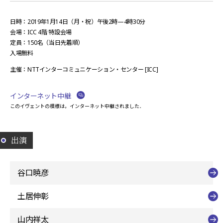
日時：2019年1月14日（月・祝）午後2時—4時30分
会場：ICC 4階 特設会場
定員：150名（当日先着順）
入場無料
主催：NTTインターコミュニケーション・センター [ICC]
インターネット中継
このイヴェントの模様は，インターネット中継されました．
出演
谷口暁彦
土居伸彰
山内祥太