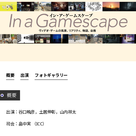
概要
出演
フォトギャラリー
概要
出演：谷口暁彦，土居伸彰，山内祥太
司会：畠中実 （ICC）