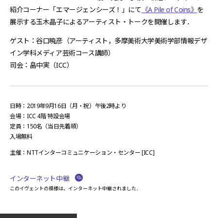
紹介コーナー「エマージェンシーズ！」にて
《A Pile of Coins》
を
展示する玉木晶子によるアーティスト・トークを開催します．
ゲスト：谷口暁彦（アーティスト，多摩美術大学美術学部情報デザ
イン学科メディア芸術コース講師）
司会：畠中実（ICC）
日時：2019年9月16日（月・祝）午後2時より
会場：ICC 4階 特設会場
定員：150名（当日先着順）
入場無料
主催：NTTインターコミュニケーション・センター [ICC]
インターネット中継
このイヴェントの模様は，インターネット中継されました．