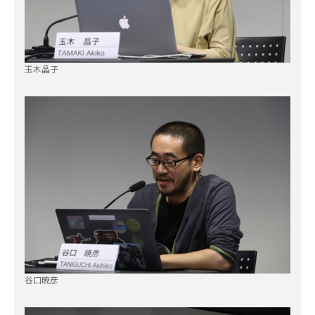
玉木晶子
谷口暁彦