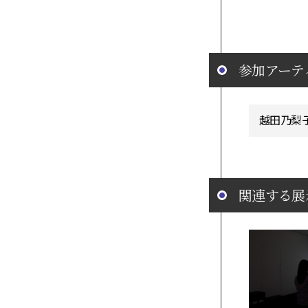
参加アーテ
越田乃梨
関連する展