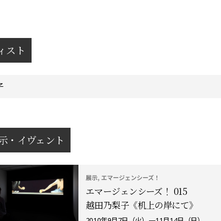
ィスト
子
示・イヴェント
展示, エマージェンシーズ！
エマージェンシーズ！ 015
越田乃梨子《机上の岸にて》
2010年9月7日（火）—11月14日（日）