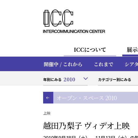
ICCについて
展示
開催中 / これから
これまで
シア
2010
年別にみる
カテゴリー別にみる
オープン・スペース 2010
上映
越田乃梨子 ヴィデオ上映
2010年9月18日（土）—11月13日（土）