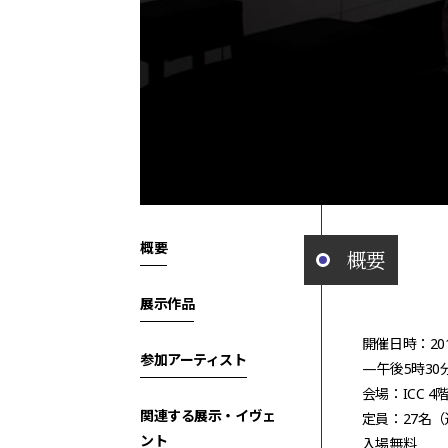
概要
概要
展示作品
開催日時：20
参加アーティスト
—午後5時30
会場：ICC 
関連する展示・イヴェ
定員：27名
ント
入場無料