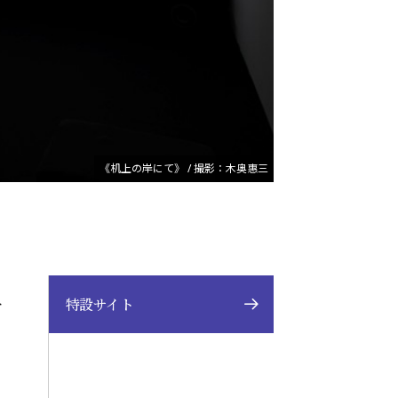
《机上の岸にて》 / 撮影：木奥惠三
特設サイト
分