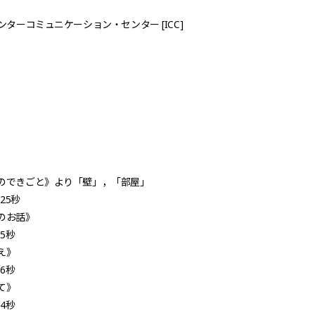
ンターコミュニケーション・センター [ICC]
のできごと》より「壁」，「部屋」
分25秒
のお話》
分5秒
え》
26秒
て》
分4秒