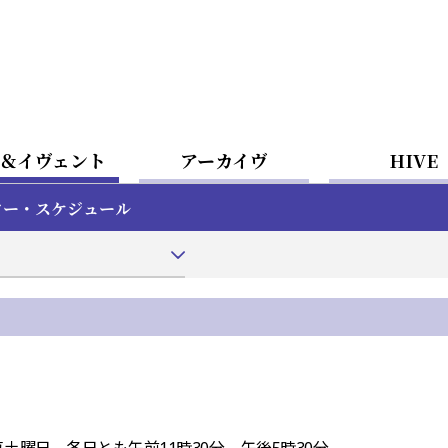
＆イヴェント
アーカイヴ
HIVE
ター・スケジュール
の毎土曜日，各日とも午前11時30分—午後5時30分