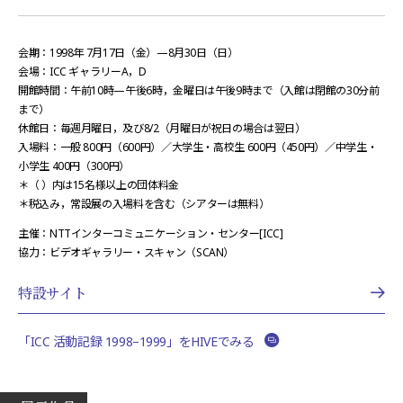
会期：1998年 7月17日（金）—8月30日（日）
会場：ICC ギャラリーA，D
開館時間：午前10時—午後6時，金曜日は午後9時まで（入館は閉館の30分前
まで）
休館日：毎週月曜日，及び8/2（月曜日が祝日の場合は翌日）
入場料：一般 800円（600円）／大学生・高校生 600円（450円）／中学生・
小学生 400円（300円）
＊（ ）内は15名様以上の団体料金
＊税込み，常設展の入場料を含む（シアターは無料）
主催：NTTインターコミュニケーション・センター[ICC]
協力：ビデオギャラリー・スキャン（SCAN）
特設サイト
「ICC 活動記録 1998–1999」をHIVEでみる