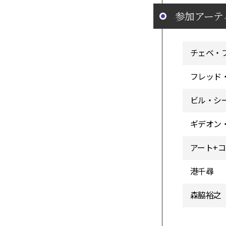
参加アーテ
チェベ・
フレッド
ビル・シ
ギデオン
アート+
港千尋
森脇裕之