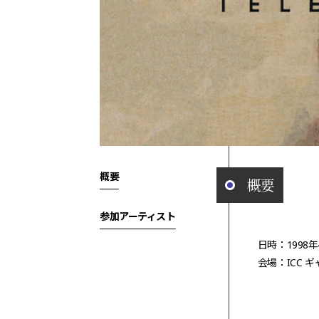
概要
概要
参加アーティスト
日時：1998
会場：ICC 