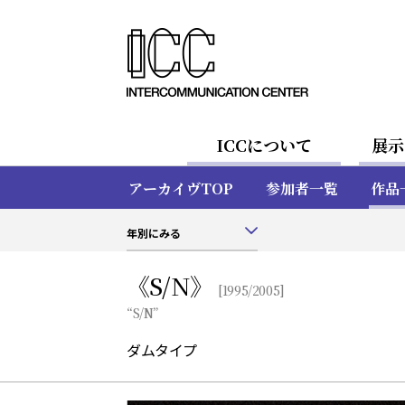
ICCについて
展示
アーカイヴTOP
参加者一覧
作品
年別にみる
《S/N》
[1995/2005]
“S/N”
ダムタイプ