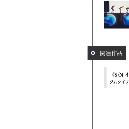
関連作品
《S/N
ダムタイプ