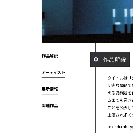
作品解説
作品解説
アーティスト
タイトルは「
切実な問題で
展示情報
える諸問題を
ムまでも巻き
関連作品
ことを公表し
上演され多く
text: dumb ty