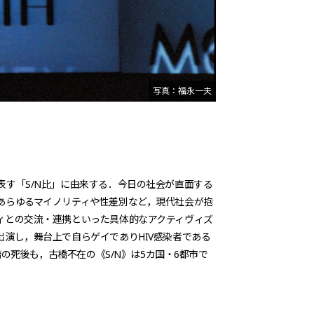
写真：福永一夫
す「S/N比」に由来する．今日の社会が直面する
あらゆるマイノリティや性差別など，現代社会が抱
ィとの交流・連携といった具体的なアクティヴィズ
演し，舞台上で自らゲイでありHIV感染者である
の死後も，古橋不在の《S/N》は5カ国・6都市で