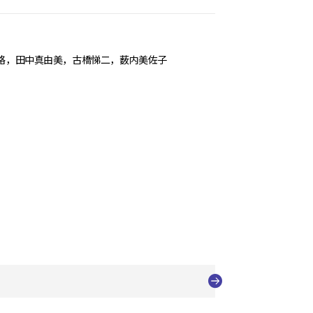
格，田中真由美，古橋悌二，薮内美佐子