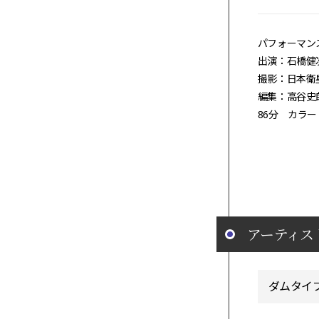
パフォーマン
出演：石橋健
撮影：日本衛
編集：高谷史
86分 カラー 1
アーティス
ダムタイ