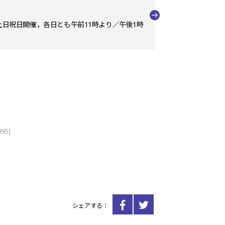
の土日祝日開催，各日とも午前11時より／午後1時
995]
シェアする：