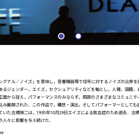
シグナル／ノイズ」を意味し，音響機器等で信号に対するノイズの比率を表
あるジェンダー，エイズ，セクシュアリティなどを軸とし，人種，国籍，
正面から捉え，パフォーマンスのみならず，周囲のさまざまなコミュニテ
込み展開された．この作品で，構想・演出，そしてパフォーマーとしても出
ていた古橋悌二は，1995年10月29日エイズによる敗血症のため逝去．古橋
の人々に影響を与え続けた．
pe