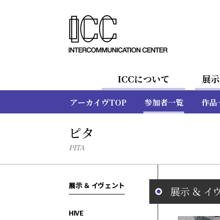
ICCについて
展示
アーカイヴTOP
参加者一覧
作品
ピタ
PITA
展示 ＆ イヴェント
展示 ＆ イ
HIVE