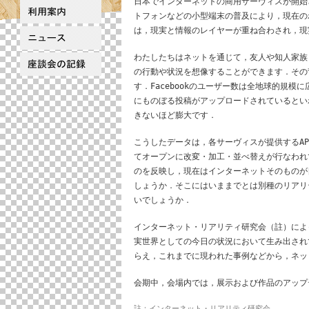
日本でインターネットの商用サーヴィスが開始
トフォンなどの小型端末の普及により，現在の
は，現実と情報のレイヤーが重ね合わされ，現
わたしたちはネットを通じて，友人や知人家族
の行動や状況を想像することができます．その
す．Facebookのユーザー数は全地球的規模に広
にものぼる投稿がアップロードされているとい
きないほど膨大です．
こうしたデータは，各サーヴィスが提供するA
てオープンに改変・加工・並べ替えが行なわれ
のを反映し，現在はインターネットそのものが
しょうか．そこにはいままでとは別種のリアリ
いでしょうか．
インターネット・リアリティ研究会（註）によ
実世界としての今日の状況において生み出され
らえ，これまでに現われた事例などから，ネッ
会期中，会場内では，展示および作品のアップ
註：インターネット・リアリティ研究会