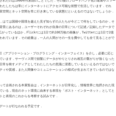
されたのは1990年代初頭のことでした．その後のブロードバンド化の進展やスマー
わたしたちは常にインターネットにアクセス可能な状態で生活しています．それ
実空間とネット空間を常に行き来している状態だといえるのではないでしょうか．
，はては国籍や国境を越えた見ず知らずの人たちが今どこで何をしているのか，そ
背景にあるのは，ユーザーそれぞれが自身の日常について記述／記録したデータで
がっているほか，Flickrには1日で約100万枚の画像が，Twitterには1日で2億
われています．その総量は，一人の人間がその一生を費やしても全て見ることがで
PI（アプリケーション・プログラミング・インターフェイス）を介し，必要に応じ
ています．サーヴィス間で頻繁にデータがやりとりされ相互の繋がりが強くなった
日常を映すメディアとしてわたしたちの意識に浸透しているといえるのではないで
ティや質感，また人間像やコミュニケーションの様式が生まれてきているのではな
って企画される本展覧会は，インターネットが日常化し，情報世界に包摂された現
ている，現在のネット環境に由来する表現を「ポスト・インターネット」としてと
トと表現のこれからを考察する試みです．
デートが行なわれる予定です．