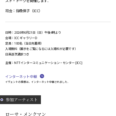
スト・トークを開催します．
司会：指吸保子（ICC）
日時：2026年6月21日（日）午後4時より
会場：ICC ギャラリーD
定員：
100
名（当日先着順）
入場無料（展示をご覧になるには入場料が必要です）
日英逐次通訳つき
主催：NTTインターコミュニケーション・センター [ICC]
インターネット中継
イヴェントの模様は，インターネット中継されました．
参加アーティスト
ローサ・メンクマン