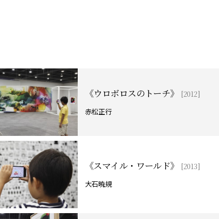
《ウロボロスのトーチ》
[2012]
赤松正行
《スマイル・ワールド》
[2013]
大石暁規