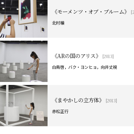
《モーメンツ・オブ・ブルーム》
[
北村穣
《ARの国のアリス》
[2013]
白鳥啓，バク・ヨンヒョ，向井丈視
《まやかしの立方体》
[2013]
赤松正行