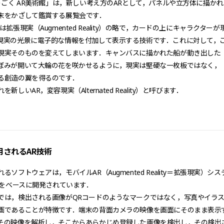
 うごく AR美術館」は，新しい考え方のARとして，パネルや立方体に描かれ
末をかざして鑑賞する展覧会です．
は拡張現実（Augmented Reality）の略で，カードの上にキャラクターが
現実の光景に電子的な情報を付加して表示する技術です．これに対して，
現実そのものを変えてしまいます．キャンバスに描かれた船が動き出した
ぼみが開いて大輪の花を咲かせるように，現実は堅硬な一枚板ではなく，
る創造の翼を得るのです．
新しいAR，変容現実（Alternated Reality）と呼びます．
用されるAR技術
るソフトウェアは，モバイルAR（Augmented Reality＝拡張現実）シス
T」をベースに開発されています．
では，検出される画像がQRコードのようなマークではなく，写真やイラ
画であることが特徴です．端末の背面カメラの映像を画面にそのまま表示
その映像を解析し，そこからあらかじめ登録した画像を検出し，その検出