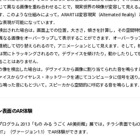
じて異なる画像を重ね合わせることで，現実世界の映像が変容して見える
このような仕組みによって，ARARTは変容現実（Alternated Reality）
な表現が可能になっています．
検出された場合は，画面上での位置，大きさ，傾きを計算し，その空間特
異なる画像をオーバーラップして表示することができます．オーバーラッ
連続して切り替えられるので，アニメーションとして見えます．そして，
は常にトラッキングされるので，デヴァイスを傾けたり，動かしたりして
ることはありません．
の像を検出した場合は，デヴァイスから画像に割り当てられた音を鳴らす
ァイスからワイヤレス・ネットワークを通じてコンピュータに信号を送り
ら鳴った音にもとづいて，スピーカから空間的に呼応する音を鳴らします
シ表面のAR体験
・プログラム 2013「もの みる うごく AR美術館」展では，チラシ表面でもiO
RT」（ヴァージョン1.1）でAR体験ができます．