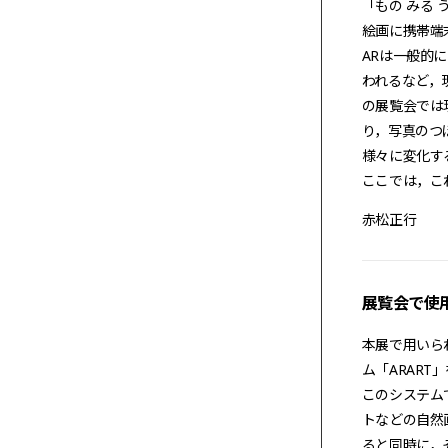
「もの みる
絵画に携帯端
ARは一般的に
われるなど，
の展覧会では
り，写真のつ
様々に変化す
ここでは，これを
赤松正行
展覧会で使
本展で用いられ
ム「ARAR
このシステム
トなどの自然
ると同時に，